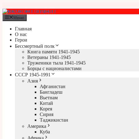
Перейти
к
содержимому
Меню
Главная
О нас
Герои
Бессмертный полк
Книга памяти 1941-1945
Ветераны 1941-1945
Труженики тыла 1941-1945
Борцы с националистами
СССР 1945-1991
Азия
Афганистан
Бангладеш
Вьетнам
Китай
Корея
Сирия
Таджикистан
Америка
Куба
Африка