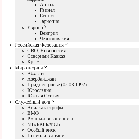
Ангола
Гвинея
Египет
Эфиопия
Европа
Венгрия
Чехословакия
Российская Федерация
СВО, Новороссия
Северный Кавказ
Крым
Миротворцы
Абхазия
Азербайджан
Приднестровье (02.03.1992)
Югославия
Южная Осетия
Служебный долг
Авиакатастрофы
ВМФ
Воины-пограничники
МВД/КГБ/ФСБ
Особый риск
Погибли в армии