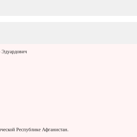
р Эдуардович
ической Республике Афганистан.