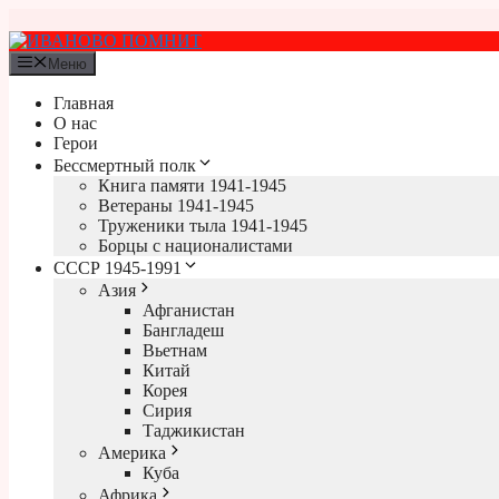
Перейти
к
содержимому
Меню
Главная
О нас
Герои
Бессмертный полк
Книга памяти 1941-1945
Ветераны 1941-1945
Труженики тыла 1941-1945
Борцы с националистами
СССР 1945-1991
Азия
Афганистан
Бангладеш
Вьетнам
Китай
Корея
Сирия
Таджикистан
Америка
Куба
Африка