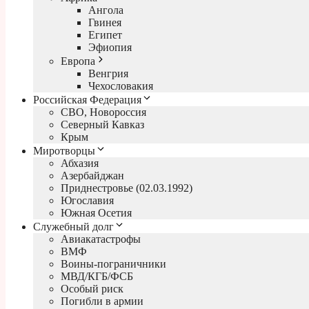
Ангола
Гвинея
Египет
Эфиопия
Европа
Венгрия
Чехословакия
Российская Федерация
СВО, Новороссия
Северный Кавказ
Крым
Миротворцы
Абхазия
Азербайджан
Приднестровье (02.03.1992)
Югославия
Южная Осетия
Служебный долг
Авиакатастрофы
ВМФ
Воины-пограничники
МВД/КГБ/ФСБ
Особый риск
Погибли в армии