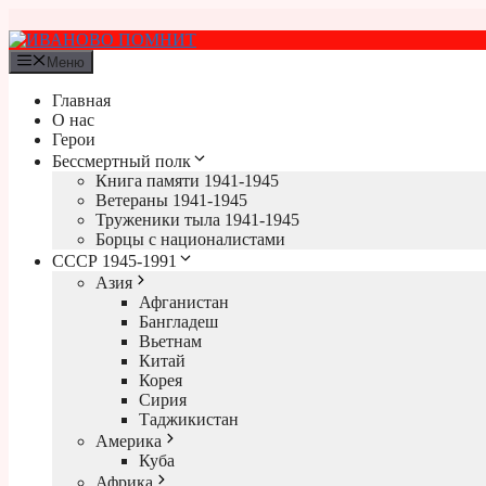
Перейти
к
содержимому
Меню
Главная
О нас
Герои
Бессмертный полк
Книга памяти 1941-1945
Ветераны 1941-1945
Труженики тыла 1941-1945
Борцы с националистами
СССР 1945-1991
Азия
Афганистан
Бангладеш
Вьетнам
Китай
Корея
Сирия
Таджикистан
Америка
Куба
Африка