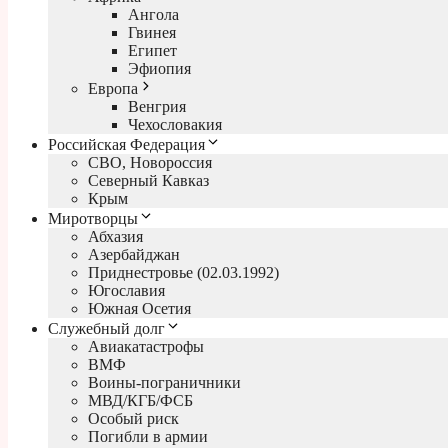
Ангола
Гвинея
Египет
Эфиопия
Европа
Венгрия
Чехословакия
Российская Федерация
СВО, Новороссия
Северный Кавказ
Крым
Миротворцы
Абхазия
Азербайджан
Приднестровье (02.03.1992)
Югославия
Южная Осетия
Служебный долг
Авиакатастрофы
ВМФ
Воины-пограничники
МВД/КГБ/ФСБ
Особый риск
Погибли в армии