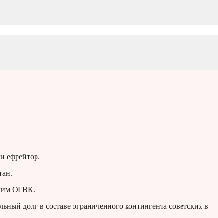
и ефрейтор.
тан.
ким ОГВК.
альный долг в составе ограниченного контингента советских в