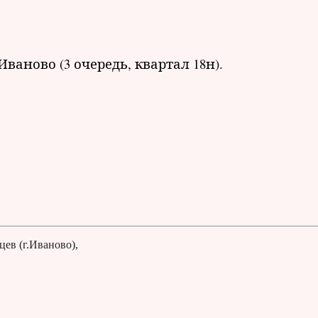
аново (3 очередь, квартал 18н).
ев (г.Иваново),