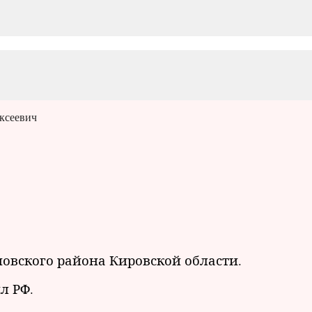
ксеевич
иновского района Кировской области.
л РФ.