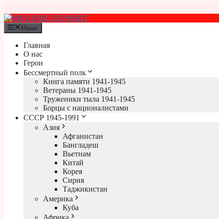
Перейти
к
содержимому
Меню
Главная
О нас
Герои
Бессмертный полк
Книга памяти 1941-1945
Ветераны 1941-1945
Труженики тыла 1941-1945
Борцы с националистами
СССР 1945-1991
Азия
Афганистан
Бангладеш
Вьетнам
Китай
Корея
Сирия
Таджикистан
Америка
Куба
Африка