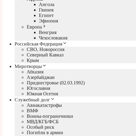
Ангола
Гвинея
Египет
Эфиопия
Европа
Венгрия
Чехословакия
Российская Федерация
СВО, Новороссия
Северный Кавказ
Крым
Миротворцы
Абхазия
Азербайджан
Приднестровье (02.03.1992)
Югославия
Южная Осетия
Служебный долг
Авиакатастрофы
ВМФ
Воины-пограничники
МВД/КГБ/ФСБ
Особый риск
Погибли в армии