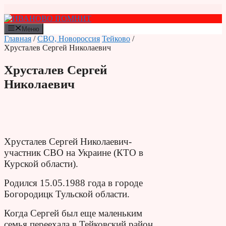
Перейти
к
содержимому
Меню
Главная
/
СВО, Новороссия
Тейково
/
Хрусталев Сергей Николаевич
Хрусталев Сергей
Николаевич
Хрусталев Сергей Николаевич-
участник СВО на Украине (КТО в
Курской области).
Родился 15.05.1988 года в городе
Богородицк Тульской области.
Когда Сергей был еще маленьким
семья переехала в Тейковский район.