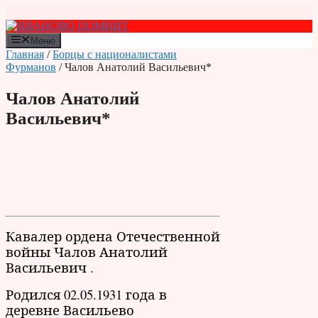
Перейти
к
содержимому
Меню
Главная
/
Борцы с националистами
Фурманов
/ Чалов Анатолий Васильевич*
Чалов Анатолий
Васильевич*
Кавалер ордена Отечественной
войны Чалов Анатолий
Васильевич .
Родился 02.05.1931 года в
деревне Васильево