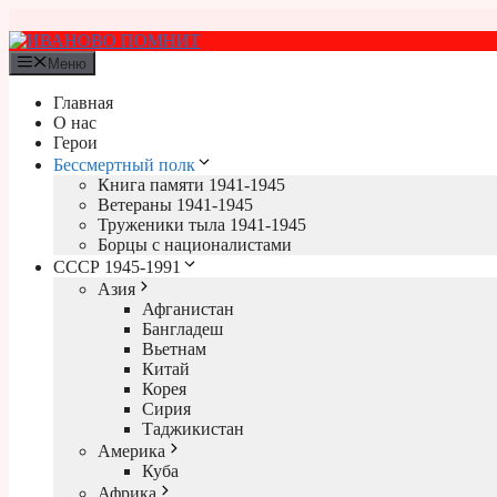
Перейти
к
содержимому
Меню
Главная
О нас
Герои
Бессмертный полк
Книга памяти 1941-1945
Ветераны 1941-1945
Труженики тыла 1941-1945
Борцы с националистами
СССР 1945-1991
Азия
Афганистан
Бангладеш
Вьетнам
Китай
Корея
Сирия
Таджикистан
Америка
Куба
Африка