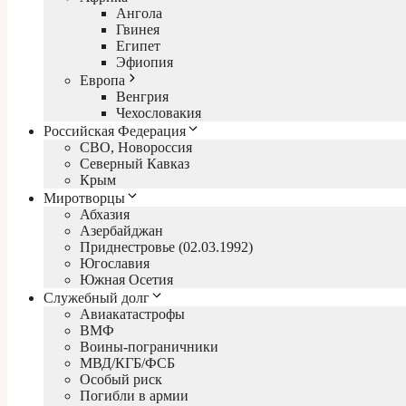
Ангола
Гвинея
Египет
Эфиопия
Европа
Венгрия
Чехословакия
Российская Федерация
СВО, Новороссия
Северный Кавказ
Крым
Миротворцы
Абхазия
Азербайджан
Приднестровье (02.03.1992)
Югославия
Южная Осетия
Служебный долг
Авиакатастрофы
ВМФ
Воины-пограничники
МВД/КГБ/ФСБ
Особый риск
Погибли в армии