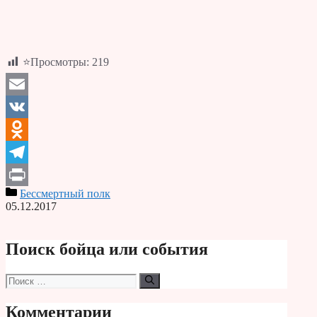
⭐Просмотры:
219
Email
VK
Odnoklassniki
Telegram
Бессмертный полк
Print
05.12.2017
Поиск бойца или события
Поиск:
Комментарии