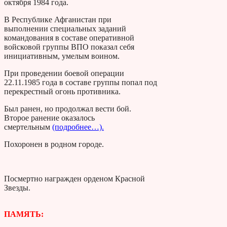
октября 1984 года.
В Республике Аф­ганистан при
выполнении специаль­ных заданий
командования в составе оперативной
войсковой группы ВПО показал себя
инициативным, умелым вои­ном.
При проведении боевой опера­ции
22.11.1985 года в составе группы попал под
перекрестный огонь про­тивника.
Был ранен, но продолжал вести бой.
Второе ранение оказалось
смертельным
(подробнее…).
Похо­ронен в родном городе.
Посмертно награжден орденом Красной
Звезды.
ПАМЯТЬ: