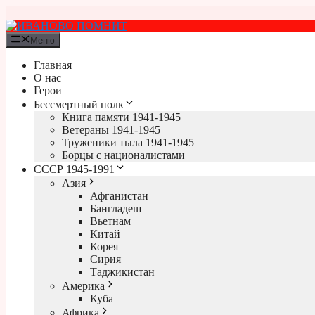
Перейти
к
содержимому
Меню
Главная
О нас
Герои
Бессмертный полк
Книга памяти 1941-1945
Ветераны 1941-1945
Труженики тыла 1941-1945
Борцы с националистами
СССР 1945-1991
Азия
Афганистан
Бангладеш
Вьетнам
Китай
Корея
Сирия
Таджикистан
Америка
Куба
Африка