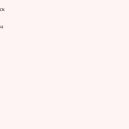
ск
ра