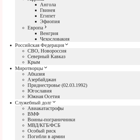
Ангола
Гвинея
Египет
Эфиопия
Европа
Венгрия
Чехословакия
Российская Федерация
СВО, Новороссия
Северный Кавказ
Крым
Миротворцы
Абхазия
Азербайджан
Приднестровье (02.03.1992)
Югославия
Южная Осетия
Служебный долг
Авиакатастрофы
ВМФ
Воины-пограничники
МВД/КГБ/ФСБ
Особый риск
Погибли в армии