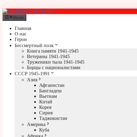
Перейти
к
содержимому
Меню
Главная
О нас
Герои
Бессмертный полк
Книга памяти 1941-1945
Ветераны 1941-1945
Труженики тыла 1941-1945
Борцы с националистами
СССР 1945-1991
Азия
Афганистан
Бангладеш
Вьетнам
Китай
Корея
Сирия
Таджикистан
Америка
Куба
Африка