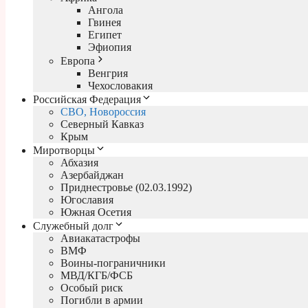
Ангола
Гвинея
Египет
Эфиопия
Европа
Венгрия
Чехословакия
Российская Федерация
СВО, Новороссия
Северный Кавказ
Крым
Миротворцы
Абхазия
Азербайджан
Приднестровье (02.03.1992)
Югославия
Южная Осетия
Служебный долг
Авиакатастрофы
ВМФ
Воины-пограничники
МВД/КГБ/ФСБ
Особый риск
Погибли в армии