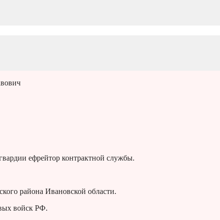
авович
гвардии ефрейтор контрактной службы.
кого района Ивановской области.
вых войск РФ.