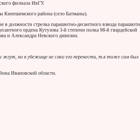
ского филиала ИвГУ.
ы Кинешемского района (село Батманы).
е в должности стрелка парашютно-десантного взвода парашютн
сантного ордена Кутузова 3-й степени полка 98-й гвардейской
ва и Александра Невского дивизии.
 жгут, но в убежище не смог его перенести, т.к тоже сам был
йона Ивановской области.