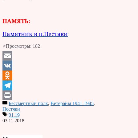
ПАМЯТЬ:
Памятник в п.Пестяки
⭐Просмотры:
182
Email
VK
Odnoklassniki
Telegram
Бессмертный полк
,
Ветераны 1941-1945
,
Print
Пестяки
01.19
03.11.2018