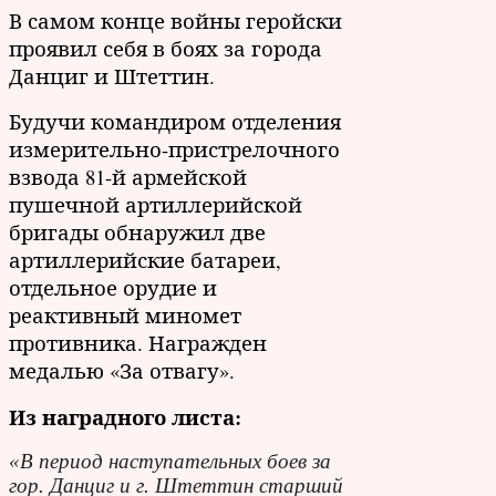
В самом конце войны геройски
проявил себя в боях за города
Данциг и Штеттин.
Будучи командиром отделения
измерительно-пристрелочного
взвода 81-й армейской
пушечной артиллерийской
бригады обнаружил две
артиллерийские батареи,
отдельное орудие и
реактивный миномет
противника. Награжден
медалью «За отвагу».
Из наградного листа:
«В период наступательных боев за
гор. Данциг и г. Штеттин старший