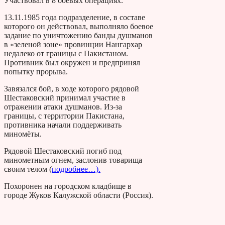
Участвовал в 8 боевых операциях.
13.11.1985 года подразделение, в составе
которого он действовал, выполняло боевое
задание по уничтожению банды душманов
в «зеленой зоне» провинции Нангархар
недалеко от границы с Пакистаном.
Противник был окружен и предпринял
попытку прорыва.
Завязался бой, в ходе которого рядовой
Шестаковский принимал участие в
отражении атаки душманов. Из-за
границы, с территории Пакистана,
противника начали поддерживать
миномёты.
Рядовой Шестаковский погиб под
минометным огнем, заслонив товарища
своим телом (
подробнее…).
Похоронен на городском кладбище в
городе Жуков Калужской области (Россия).