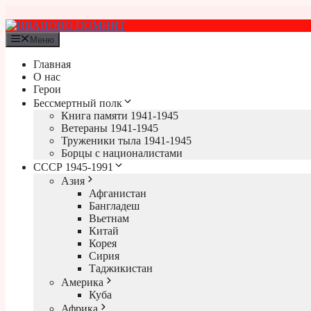
Перейти
к
содержимому
Меню
Главная
О нас
Герои
Бессмертный полк
Книга памяти 1941-1945
Ветераны 1941-1945
Труженики тыла 1941-1945
Борцы с националистами
СССР 1945-1991
Азия
Афганистан
Бангладеш
Вьетнам
Китай
Корея
Сирия
Таджикистан
Америка
Куба
Африка