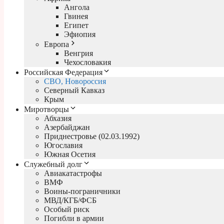
Ангола
Гвинея
Египет
Эфиопия
Европа
Венгрия
Чехословакия
Российская Федерация
СВО, Новороссия
Северный Кавказ
Крым
Миротворцы
Абхазия
Азербайджан
Приднестровье (02.03.1992)
Югославия
Южная Осетия
Служебный долг
Авиакатастрофы
ВМФ
Воины-пограничники
МВД/КГБ/ФСБ
Особый риск
Погибли в армии