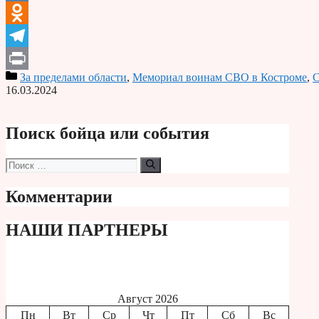
VK
Odnoklassniki
Telegram
За пределами области
,
Мемориал воинам СВО в Костроме
,
С
Print
16.03.2024
Поиск бойца или события
Поиск:
Комментарии
НАШИ ПАРТНЕРЫ
Август 2026
Пн
Вт
Ср
Чт
Пт
Сб
Вс