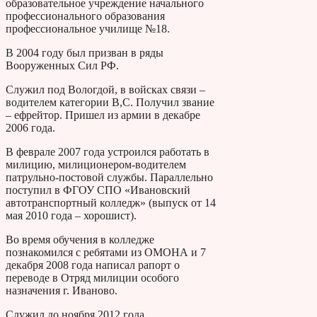
образовательное учреждение начального
профессионального образования
профессиональное училище №18.
В 2004 году был призван в ряды
Вооруженных Сил РФ.
Служил под Вологдой, в войсках связи –
водителем категории В,С. Получил звание
– ефрейтор. Пришел из армии в декабре
2006 года.
В феврале 2007 года устроился работать в
милицию, милиционером-водителем
патрульно-постовой службы. Параллельно
поступил в ФГОУ СПО «Ивановский
автотранспортный колледж» (выпуск от 14
мая 2010 года – хорошист).
Во время обучения в колледже
познакомился с ребятами из ОМОНА и 7
декабря 2008 года написал рапорт о
переводе в Отряд милиции особого
назначения г. Иваново.
Служил до ноября 2012 года.