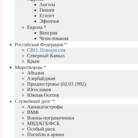
Ангола
Гвинея
Египет
Эфиопия
Европа
Венгрия
Чехословакия
Российская Федерация
СВО, Новороссия
Северный Кавказ
Крым
Миротворцы
Абхазия
Азербайджан
Приднестровье (02.03.1992)
Югославия
Южная Осетия
Служебный долг
Авиакатастрофы
ВМФ
Воины-пограничники
МВД/КГБ/ФСБ
Особый риск
Погибли в армии