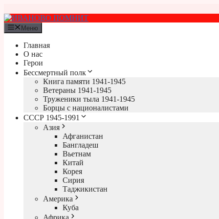
Перейти
к
содержимому
Меню
Главная
О нас
Герои
Бессмертный полк
Книга памяти 1941-1945
Ветераны 1941-1945
Труженики тыла 1941-1945
Борцы с националистами
СССР 1945-1991
Азия
Афганистан
Бангладеш
Вьетнам
Китай
Корея
Сирия
Таджикистан
Америка
Куба
Африка