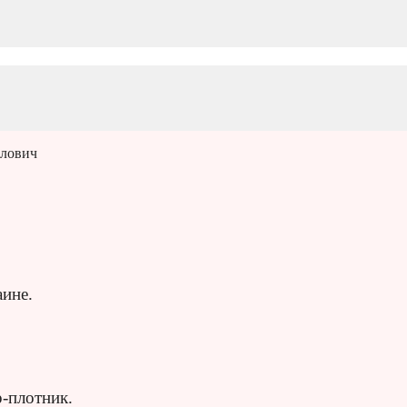
лович
ине.
-плотник.