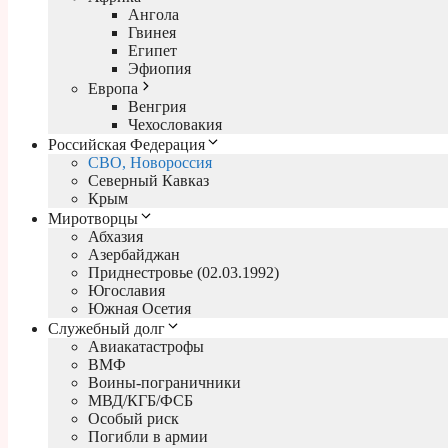
Ангола
Гвинея
Египет
Эфиопия
Европа
Венгрия
Чехословакия
Российская Федерация
СВО, Новороссия
Северный Кавказ
Крым
Миротворцы
Абхазия
Азербайджан
Приднестровье (02.03.1992)
Югославия
Южная Осетия
Служебный долг
Авиакатастрофы
ВМФ
Воины-пограничники
МВД/КГБ/ФСБ
Особый риск
Погибли в армии