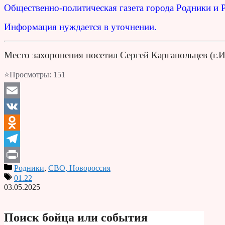
Общественно-политическая газета города Родники и 
Информация нуждается в уточнении.
Место захоронения посетил Сергей Каргапольцев (г.
⭐Просмотры:
151
Email
VK
Odnoklassniki
Telegram
Родники
,
СВО, Новороссия
Print
01.22
03.05.2025
Поиск бойца или события