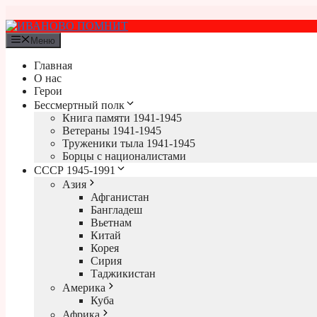
Перейти
к
содержимому
Меню
Главная
О нас
Герои
Бессмертный полк
Книга памяти 1941-1945
Ветераны 1941-1945
Труженики тыла 1941-1945
Борцы с националистами
СССР 1945-1991
Азия
Афганистан
Бангладеш
Вьетнам
Китай
Корея
Сирия
Таджикистан
Америка
Куба
Африка