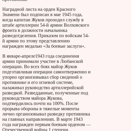
Наградной листа на орден Красного
Знамени был подписан в мае 1945 года,
когда капитан Жуков проходил службу в
штабе артиллерии 54-й армии Волховского
фронта в должности начальника
разведотделения. Приказом по войскам 54-
й армии по этому представлению
награжден медалью «За боевые заслуги».
В январе-апреле1943 года соединения
армии принимали участие в Любанской
операции. Во всех боях майор Жуков
подготавливая операции самоотверженно и
упорно организовывал сбор сведений о
противнике и его огневой системе,
налаживал руководство артиллерийской
разведкой. Разведданные, полученные под
руководством майора Жукова,
подтвердились почти на 100%. После
прорыва обороны в тяжелые моменты
лично организовывал разведку противника
на главных направлениях. В марте 1943
года награжден первым боевым орденом —
Отечественной войны 1 степени.