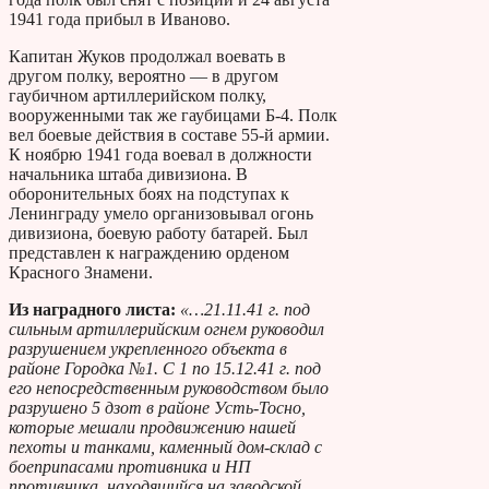
1941 года прибыл в Иваново.
Капитан Жуков продолжал воевать в
другом полку, вероятно — в другом
гаубичном артиллерийском полку,
вооруженными так же гаубицами Б-4. Полк
вел боевые действия в составе 55-й армии.
К ноябрю 1941 года воевал в должности
начальника штаба дивизиона. В
оборонительных боях на подступах к
Ленинграду умело организовывал огонь
дивизиона, боевую работу батарей. Был
представлен к награждению орденом
Красного Знамени.
Из наградного листа:
«…21.11.41 г. под
сильным артиллерийским огнем руководил
разрушением укрепленного объекта в
районе Городка №1. С 1 по 15.12.41 г. под
его непосредственным руководством было
разрушено 5 дзот в районе Усть-Тосно,
которые мешали продвижению нашей
пехоты и танками, каменный дом-склад с
боеприпасами противника и НП
противника, находящийся на заводской