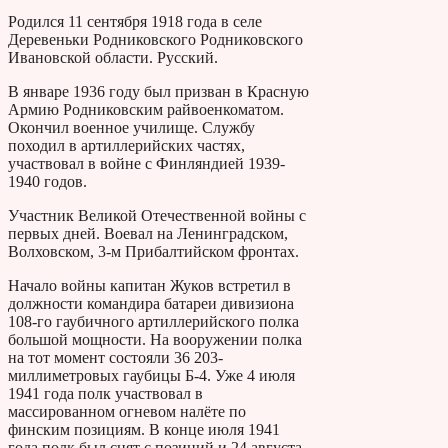
Родился 11 сентября 1918 года в селе
Деревеньки Родниковского Родниковского
Ивановской области. Русский.
В январе 1936 году был призван в Красную
Армию Родниковским райвоенкоматом.
Окончил военное училище. Службу
походил в артиллерийских частях,
участвовал в войне с Финляндией 1939-
1940 годов.
Участник Великой Отечественной войны с
первых дней. Воевал на Ленинградском,
Волховском, 3-м Прибалтийском фронтах.
Начало войны капитан Жуков встретил в
должности командира батареи дивизиона
108-го гаубичного артиллерийского полка
большой мощности. На вооружении полка
на тот момент состояли 36 203-
миллиметровых гаубицы Б-4. Уже 4 июля
1941 года полк участвовал в
массированном огневом налёте по
финским позициям. В конце июля 1941
года полк был снят с позиций и 24 августа