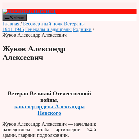
Перейти
к
содержимому
Меню
Главная
/
Бессмертный полк
Ветераны
1941-1945
Генералы и адмиралы
Родники
/
Жуков Александр Алексеевич
Жуков Александр
Алексеевич
Ветеран Великой Отечественной
войны,
кавалер ордена Александра
Невского
Жуков Александр Алексеевич — начальник
разведотдела штаба артиллерии 54-й
армии, гвардии подполковник.