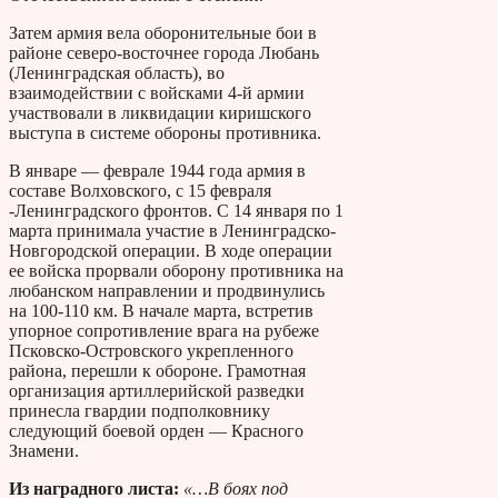
Затем армия вела оборонительные бои в
районе северо-восточнее города Любань
(Ленинградская область), во
взаимодействии с войсками 4-й армии
участвовали в ликвидации киришского
выступа в системе обороны противника.
В январе — феврале 1944 года армия в
составе Волховского, с 15 февраля
-Ленинградского фронтов. С 14 января по 1
марта принимала участие в Ленинградско-
Новгородской операции. В ходе операции
ее войска прорвали оборону противника на
любанском направлении и продвинулись
на 100-110 км. В начале марта, встретив
упорное сопротивление врага на рубеже
Псковско-Островского укрепленного
района, перешли к обороне. Грамотная
организация артиллерийской разведки
принесла гвардии подполковнику
следующий боевой орден — Красного
Знамени.
Из наградного листа:
«…В боях под