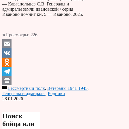
— Каргапольцев С.В. Генералы и
адмиралы земли ивановской / серия
Иваново помнит кн. 5 — Иваново, 2025.
⭐Просмотры:
226
Email
VK
Odnoklassniki
Telegram
Бессмертный полк
,
Ветераны 1941-1945
,
Print
Генералы и адмиралы
,
Родники
28.01.2026
Поиск
бойца или