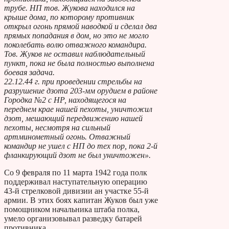
трубе. НП тов. Жукова находился на
крыше дома, по которому противник
открыл огонь прямой наводкой и сделал два
прямых попадания в дом, но это не могло
поколебать волю отважного командира.
Тов. Жуков не оставил наблюдательный
пункт, пока не была полностью выполнена
боевая задача.
22.12.44 г. при проведении стрельбы на
разрушение дзота 203-мм орудием в районе
Городка №2 с НР, находящегося на
переднем крае нашей пехоты, уничтожил
дзот, мешающий передвижению нашей
пехоты, несмотря на сильный
артминометный огонь. Отважный
командир не ушел с НП до тех пор, пока 2-й
фланкирующий дзот не был уничтожен».
Со 9 февраля по 11 марта 1942 года полк
поддерживал наступательную операцию
43-й стрелковой дивизии ан участке 55-й
армии. В этих боях капитан Жуков был уже
помощником начальника штаба полка,
умело организовывал разведку батарей
противника.