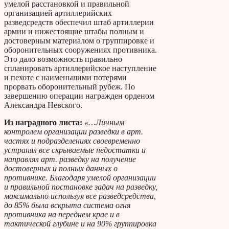
умелой расстановкой и правильной
организацией артиллерийских
разведсредств обеспечил штаб артиллерии
армии и нижестоящие штабы полным и
достоверным материалом о группировке и
оборонительных сооружениях противника.
Это дало возможность правильно
спланировать артиллерийское наступление
и пехоте с наименьшими потерями
прорвать оборонительный рубеж. По
завершению операции награжден орденом
Александра Невского.
Из наградного листа:
«…Личным
контролем организации разведки в арт.
частях и подразделениях своевременно
устранял все скрываемые недостатки и
направлял арт. разведку на получение
достоверных и полных данных о
противнике. Благодаря умелой организации
и правильной постановке задач на разведку,
максимально используя все разведсредства,
до 85% была вскрыта система огня
противника на переднем крае и в
тактической глубине и на 90% группировка