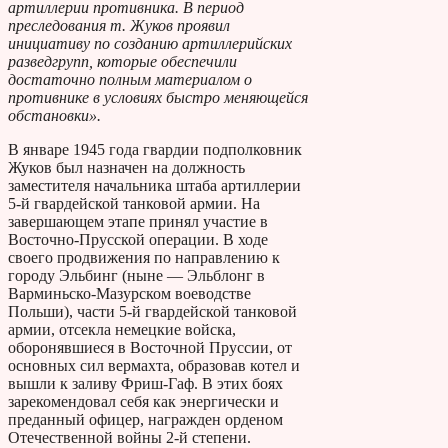
артиллерии противника. В период
преследования т. Жуков проявил
инициативу по созданию артиллерийских
разведгрупп, которые обеспечили
достаточно полным материалом о
противнике в условиях быстро меняющейся
обстановки».
В январе 1945 года гвардии подполковник
Жуков был назначен на должность
заместителя начальника штаба артиллерии
5-й гвардейской танковой армии. На
завершающем этапе принял участие в
Восточно-Прусской операции. В ходе
своего продвижения по направлению к
городу Эльбинг (ныне — Эльблонг в
Варминьско-Мазурском воеводстве
Польши), части 5-й гвардейской танковой
армии, отсекла немецкие войска,
оборонявшиеся в Восточной Пруссии, от
основных сил вермахта, образовав котел и
вышли к заливу Фриш-Гаф. В этих боях
зарекомендовал себя как энергически и
преданный офицер, награжден орденом
Отечественной войны 2-й степени.