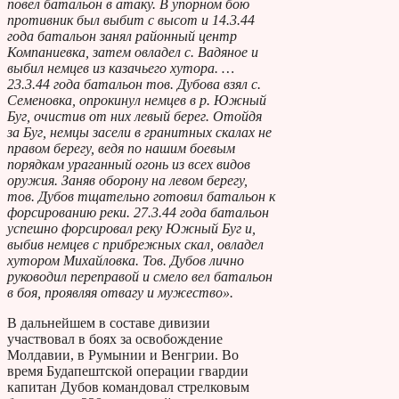
повел батальон в атаку. В упорном бою
противник был выбит с высот и 14.3.44
года батальон занял районный центр
Компаниевка, затем овладел с. Вадяное и
выбил немцев из казачьего хутора. …
23.3.44 года батальон тов. Дубова взял с.
Семеновка, опрокинул немцев в р. Южный
Буг, очистив от них левый берег. Отойдя
за Буг, немцы засели в гранитных скалах не
правом берегу, ведя по нашим боевым
порядкам ураганный огонь из всех видов
оружия. Заняв оборону на левом берегу,
тов. Дубов тщательно готовил батальон к
форсированию реки. 27.3.44 года батальон
успешно форсировал реку Южный Буг и,
выбив немцев с прибрежных скал, овладел
хутором Михайловка. Тов. Дубов лично
руководил переправой и смело вел батальон
в боя, проявляя отвагу и мужество».
В дальнейшем в составе дивизии
участвовал в боях за освобождение
Молдавии, в Румынии и Венгрии. Во
время Будапештской операции гвардии
капитан Дубов командовал стрелковым