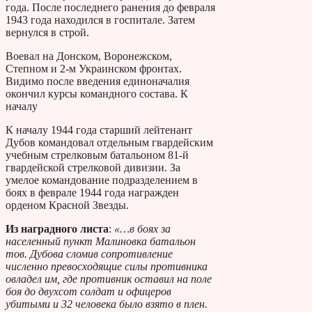
года. После последнего ранения до февраля
1943 года находился в госпитале. Затем
вернулся в строй.
Воевал на Донском, Воронежском,
Степном и 2-м Украинском фронтах.
Видимо после введения единоначалия
окончил курсы командного состава. К
началу
К началу 1944 года старший лейтенант
Дубов командовал отдельным гвардейским
учебным стрелковым батальоном 81-й
гвардейской стрелковой дивизии. За
умелое командование подразделением в
боях в феврале 1944 года награжден
орденом Красной Звезды.
Из наградного листа
:
«…в боях за
населенный пункт Малиновка батальон
тов. Дубова сломив сопротивление
численно превосходящие силы противника
овладел им, где противник оставил на поле
боя до двухсот солдат и офицеров
убитыми и 32 человека было взято в плен.