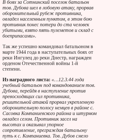
В боях за Сотнинский поселок батальон
тов. Дубова шел в лобовую атаку, прорвав
оборонительный рубеж противника,
овладел населенным пунктом, в этом бою
противник понес потери до ста человек
убитыми, взято пять пулеметов и склад с
боеприпасами».
Так же успешно командовал батальоном в
марте 1944 года в наступательных боях от
реки Ингулец до реки Днестр, награжден
орденом Отечественной войны 1-й
степени.
Из наградного листа:
«…12.3.44 года
учебный батальон под командованием тов.
Дубова, перейдя в наступление против
превосходящих сил противника,
решительной атакой прорвал укрепленную
оборонительную полосу немцев в районе с.
Сасовка Компаниевского района и штурмом
овладел селом. Противник засел на
высотах и оказывал упорное
сопротивление, преграждая батальону
путь к с. Компаниевка. Тов. Дубов смело