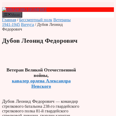
Перейти
к
содержимому
Меню
Главная
/
Бессмертный полк
Ветераны
1941-1945
Вичуга
/ Дубов Леонид
Федорович
Дубов Леонид Федорович
Ветеран Великой Отечественной
войны,
кавалер ордена Александра
Невского
Дубов Леонид Федорович
— командир
стрелкового батальона 238-го гвардейского
стрелкового полка 81-й гвардейского
стрелковой дивизии, гвардии капитан.