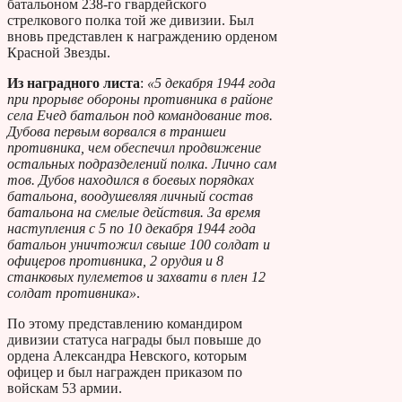
батальоном 238-го гвардейского
стрелкового полка той же дивизии. Был
вновь представлен к награждению орденом
Красной Звезды.
Из наградного листа
:
«5 декабря 1944 года
при прорыве обороны противника в районе
села Ечед батальон под командование тов.
Дубова первым ворвался в траншеи
противника, чем обеспечил продвижение
остальных подразделений полка. Лично сам
тов. Дубов находился в боевых порядках
батальона, воодушевляя личный состав
батальона на смелые действия. За время
наступления с 5 по 10 декабря 1944 года
батальон уничтожил свыше 100 солдат и
офицеров противника, 2 орудия и 8
станковых пулеметов и захвати в плен 12
солдат противника»
.
По этому представлению командиром
дивизии статуса награды был повыше до
ордена Александра Невского, которым
офицер и был награжден приказом по
войскам 53 армии.