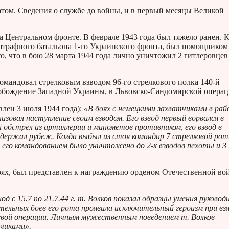
том. Сведения о службе до войны, и в первый месяцы Великой
на Центральном фронте. В феврале 1943 года был тяжело ранен. 
 штрафного батальона 1-го Украинского фронта, был помощником
о, что в бою 28 марта 1944 года лично уничтожил 2 гитлеровцев
омандовал стрелковым взводом 96-го стрелкового полка 140-й
свобождение Западной Украины, в Львовско-Сандомирской операц
влен 3 июля 1944 года):
«В боях с немецкими захватчиками в рай
низовал наступление своим взводом. Его взвод первый ворвался в
обстрел из артиллерии и минометов противником, его взвод в
удержал рубеж. Когда выбыл из стоя командир 7 стрелковой рот
д его командованием было уничтожено до 2-х взводов пехоты и 3
ях, был представлен к награждению орденом Отечественной во
од с 15.7 по 21.7.44 г. т. Волков показал образцы умения руковод
тельных боев его рота проявила исключительный героизм при вз
боевой операции. Личным мужественным поведением т. Волков
тчиками».