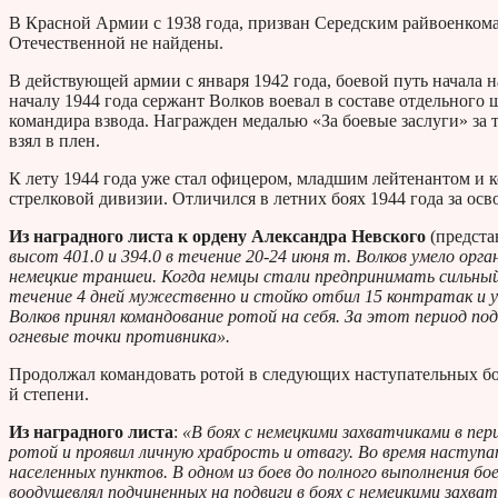
В Красной Армии с 1938 года, призван Середским райвоенкома
Отечественной не найдены.
В действующей армии с января 1942 года, боевой путь начала 
началу 1944 года сержант Волков воевал в составе отдельного
командира взвода. Награжден медалью «За боевые заслуги» за т
взял в плен.
К лету 1944 года уже стал офицером, младшим лейтенантом и к
стрелковой дивизии. Отличился в летних боях 1944 года за о
Из наградного листа к ордену Александра Невского
(предста
высот 401.0 и 394.0 в течение 20-24 июня т. Волков умело орга
немецкие траншеи. Когда немцы стали предпринимать сильный 
течение 4 дней мужественно и стойко отбил 15 контратак и 
Волков принял командование ротой на себя. За этот период по
огневые точки противника».
Продолжал командовать ротой в следующих наступательных бо
й степени.
Из наградного листа
:
«В боях с немецкими захватчиками в пери
ротой и проявил личную храбрость и отвагу. Во время наступа
населенных пунктов. В одном из боев до полного выполнения 
воодушевлял подчиненных на подвиги в боях с немецкими захва