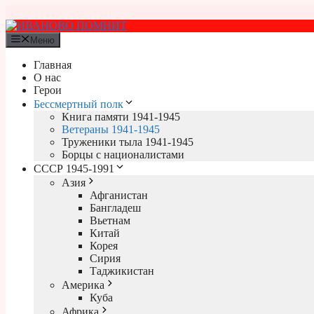
Перейти
к
содержимому
Меню
Главная
О нас
Герои
Бессмертный полк
Книга памяти 1941-1945
Ветераны 1941-1945
Труженики тыла 1941-1945
Борцы с националистами
СССР 1945-1991
Азия
Афганистан
Бангладеш
Вьетнам
Китай
Корея
Сирия
Таджикистан
Америка
Куба
Африка