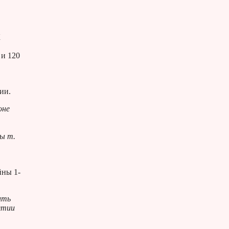
К
 и 120
ии.
оне
ы т.
йны 1-
ить
ятии