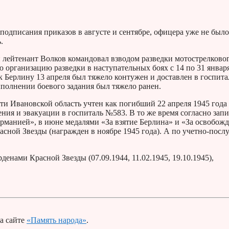
подписания приказов в августе и сентябре, офицера уже не было
.
 лейтенант Волков командовал взводом разведки мотострелково
ю организацию разведки в наступательных боях с 14 по 31 январ
к Берлину 13 апреля был тяжело контужен и доставлен в госпита
полнении боевого задания был тяжело ранен.
и Ивановской область учтен как погибший 22 апреля 1945 года (
нения и эвакуации в госпиталь №583. В то же время согласно запи
ерманией», в июне медалями «За взятие Берлина» и «За освобож
асной Звезды (награжден в ноябре 1945 года). А по учетно-пос
енами Красной Звезды (07.09.1944, 11.02.1945, 19.10.1945),
а сайте
«Память народа»
.