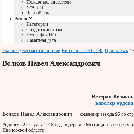
Пожарные, спасатели
УФСИН
Чернобыль
Разное
Категории
Солдатский храм
География ИО
Памятная дата
Главная
/
Бессмертный полк
Ветераны 1941-1945
Приволжск
/ 
Волков Павел Александрович
Ветеран Великой
кавалер ордена
Волков Павел Александрович
— командир взвода 96-го стр
Родился 22 февраля 1918 года в деревне Мытищи, ныне не сущ
Ивановской области.