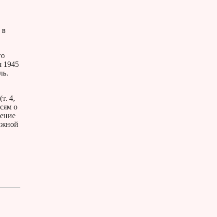
 в
го
я 1945
ль.
т. 4,
сям о
дение
лужной