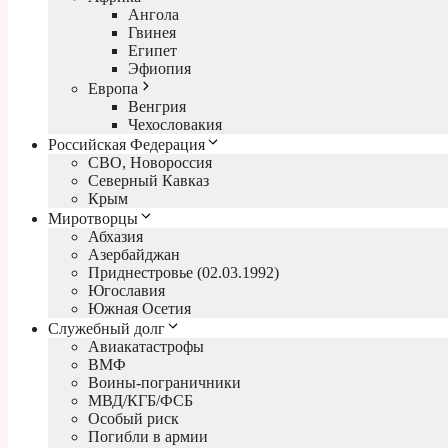
Ангола
Гвинея
Египет
Эфиопия
Европа
Венгрия
Чехословакия
Российская Федерация
СВО, Новороссия
Северный Кавказ
Крым
Миротворцы
Абхазия
Азербайджан
Приднестровье (02.03.1992)
Югославия
Южная Осетия
Служебный долг
Авиакатастрофы
ВМФ
Воины-пограничники
МВД/КГБ/ФСБ
Особый риск
Погибли в армии