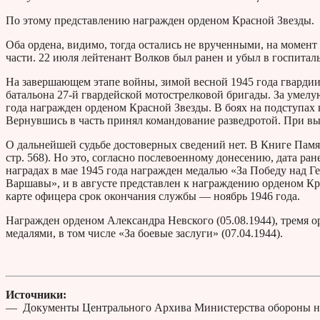
По этому представлению награжден орденом Красной Звезды.
Оба ордена, видимо, тогда остались не врученными, на момент 
части. 22 июля лейтенант Волков был ранен и убыл в госпиталь
На завершающем этапе войны, зимой весной 1945 года гвардии
батальона 27-й гвардейской мотострелковой бригады. За умелу
года награжден орденом Красной Звезды. В боях на подступах 
Вернувшись в часть принял командование разведротой. При вы
О дальнейшей судьбе достоверных сведений нет. В Книге Памят
стр. 568). Но это, согласно послевоенному донесению, дата ра
наградах в мае 1945 года награжден медалью «За Победу над Г
Варшавы», и в августе представлен к награждению орденом Кр
карте офицера срок окончания службы — ноябрь 1946 года.
Награжден орденом Александра Невского (05.08.1944), тремя орд
медалями, в том числе «За боевые заслуги» (07.04.1944).
Источники:
— Документы Центрального Архива Министерства обороны н