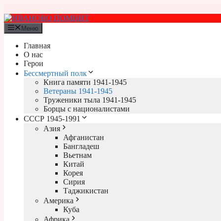
Перейти
к
содержимому
Меню
Главная
О нас
Герои
Бессмертный полк
Книга памяти 1941-1945
Ветераны 1941-1945
Труженики тыла 1941-1945
Борцы с националистами
СССР 1945-1991
Азия
Афганистан
Бангладеш
Вьетнам
Китай
Корея
Сирия
Таджикистан
Америка
Куба
Африка