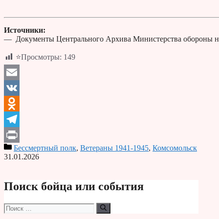
Источники:
— Документы Центрального Архива Министерства обороны н
⭐Просмотры:
149
Email
VK
Odnoklassniki
Telegram
Бессмертный полк
,
Ветераны 1941-1945
,
Комсомольск
Print
31.01.2026
Поиск бойца или события
Поиск: