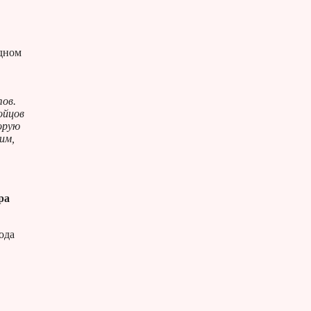
адном
тов.
ойцов
орую
им,
ра
ода