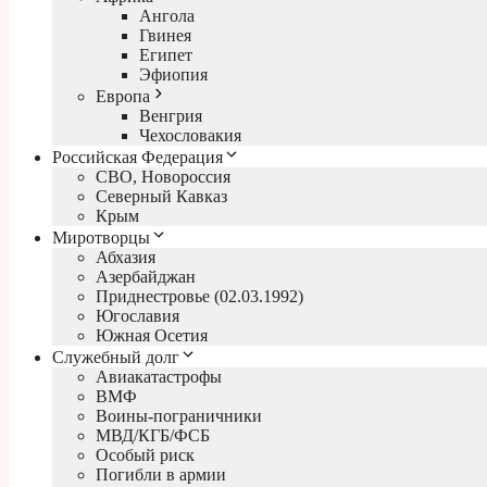
Ангола
Гвинея
Египет
Эфиопия
Европа
Венгрия
Чехословакия
Российская Федерация
СВО, Новороссия
Северный Кавказ
Крым
Миротворцы
Абхазия
Азербайджан
Приднестровье (02.03.1992)
Югославия
Южная Осетия
Служебный долг
Авиакатастрофы
ВМФ
Воины-пограничники
МВД/КГБ/ФСБ
Особый риск
Погибли в армии