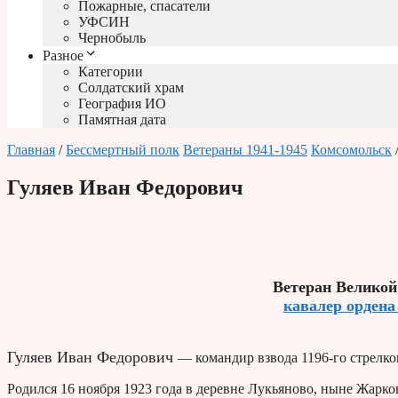
Пожарные, спасатели
УФСИН
Чернобыль
Разное
Категории
Солдатский храм
География ИО
Памятная дата
Главная
/
Бессмертный полк
Ветераны 1941-1945
Комсомольск
Гуляев Иван Федорович
Ветеран Великой
кавалер ордена
Гуляев Иван Федорович
— командир взвода 1196-го стрелко
Родился 16 ноября 1923 года в деревне Лукьяново, ныне Жарко