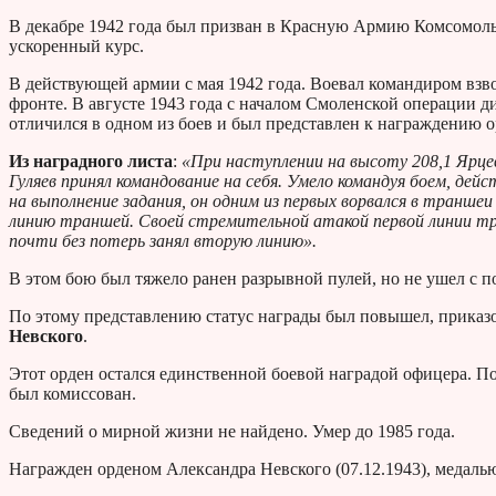
В декабре 1942 года был призван в Красную Армию Комсомол
ускоренный курс.
В действующей армии с мая 1942 года. Воевал командиром взво
фронте. В августе 1943 года с началом Смоленской операции 
отличился в одном из боев и был представлен к награждению 
Из наградного листа
:
«При наступлении на высоту 208,1 Ярцевс
Гуляев принял командование на себя. Умело командуя боем, дей
на выполнение задания, он одним из первых ворвался в транше
линию траншей. Своей стремительной атакой первой линии тра
почти без потерь занял вторую линию».
В этом бою был тяжело ранен разрывной пулей, но не ушел с по
По этому представлению статус награды был повышел, приказ
Невского
.
Этот орден остался единственной боевой наградой офицера. Пос
был комиссован.
Сведений о мирной жизни не найдено. Умер до 1985 года.
Награжден орденом Александра Невского (07.12.1943), медаль