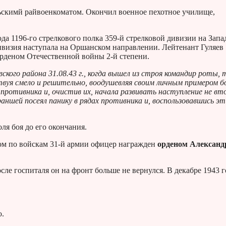
ьскимй райвоенкоматом. Окончил военное пехотное училище,
да 1196-го стрелкового полка 359-й стрелковой дивизии на Зап
дивизия наступала на Оршанском направлении. Лейтенант Гуляев
орденом Отечественной войны 2-й степени.
кого района 31.08.43 г., когда вышел из строя командир роты, 
ствуя смело и решительно, воодушевляя своим личным примером б
и противника и, очистив их, начала развивать наступление не вт
ншей посеял панику в рядах противника и, воспользовавшись эт
ля боя до его окончания.
ом по войскам 31-й армии офицер награжден
орденом Александ
ле госпиталя он на фронт больше не вернулся. В декабре 1943 г
ю.