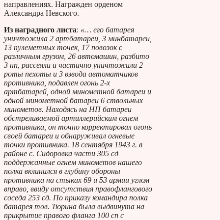
направлениях. Награжден орденом
Александра Невского.
Из наградного листа
:
«… его батарея
уничтожила 2 артбатареи, 3 минбатареи,
13 пулеметных точек, 17 повозок с
различным грузом, 26 автомашин, разбито
3 нп, рассеяли и частично уничтожили 2
роты пехоты и 3 взвода автоматчиков
противника, подавлен огонь 2-х
артбатарей, одной минометной батареи и
одной минометной батареи 6 ствольных
минометов. Находясь на НП батареи
обстреливаемой артиллерийским огнем
противника, он точно корректировал огонь
своей батареи и обнаруживал огневые
точки противника. 18 сентября 1943 г. в
районе с. Сидоровка части 305 сд
поддержанные огнем минометов нашего
полка вклинился в глубину обороны
противника на стыках 69 и 53 армии углом
вправо, ввиду отсутствия правофлангового
соседа 253 сд. По приказу командира полка
батарея тов. Тюрина была выдвинута на
прикрытие правого фланга 100 сп с