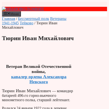
Перейти
к
содержимому
Меню
Главная
/
Бессмертный полк
Ветераны
1941-1945
Тейково
/ Тюрин Иван
Михайлович
Тюрин Иван Михайлович
Ветеран Великой Отечественной
войны,
кавалер ордена Александра
Невского
Тюрин Иван Михайлович
— командир
батареей 496-го горно-вьючного
минометного полка, старший лейтенант.
Родился 24 января 1922 года в деревне