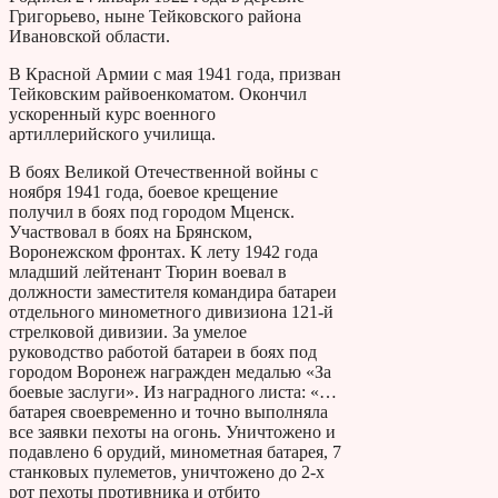
Григорьево, ныне Тейковского района
Ивановской области.
В Красной Армии с мая 1941 года, призван
Тейковским райвоенкоматом. Окончил
ускоренный курс военного
артиллерийского училища.
В боях Великой Отечественной войны с
ноября 1941 года, боевое крещение
получил в боях под городом Мценск.
Участвовал в боях на Брянском,
Воронежском фронтах. К лету 1942 года
младший лейтенант Тюрин воевал в
должности заместителя командира батареи
отдельного минометного дивизиона 121-й
стрелковой дивизии. За умелое
руководство работой батареи в боях под
городом Воронеж награжден медалью «За
боевые заслуги». Из наградного листа: «…
батарея своевременно и точно выполняла
все заявки пехоты на огонь. Уничтожено и
подавлено 6 орудий, минометная батарея, 7
станковых пулеметов, уничтожено до 2-х
рот пехоты противника и отбито