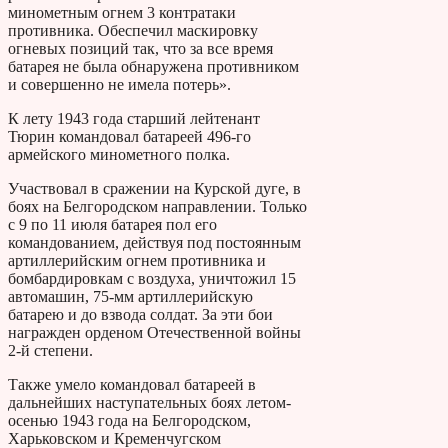
минометным огнем 3 контратаки
противника. Обеспечил маскировку
огневых позиций так, что за все время
батарея не была обнаружена противником
и совершенно не имела потерь».
К лету 1943 года старший лейтенант
Тюрин командовал батареей 496-го
армейского минометного полка.
Участвовал в сражении на Курской дуге, в
боях на Белгородском направлении. Только
с 9 по 11 июля батарея пол его
командованием, действуя под постоянным
артиллерийским огнем противника и
бомбардировкам с воздуха, уничтожил 15
автомашин, 75-мм артиллерийскую
батарею и до взвода солдат. За эти бои
награжден орденом Отечественной войны
2-й степени.
Также умело командовал батареей в
дальнейших наступательных боях летом-
осенью 1943 года на Белгородском,
Харьковском и Кременчугском