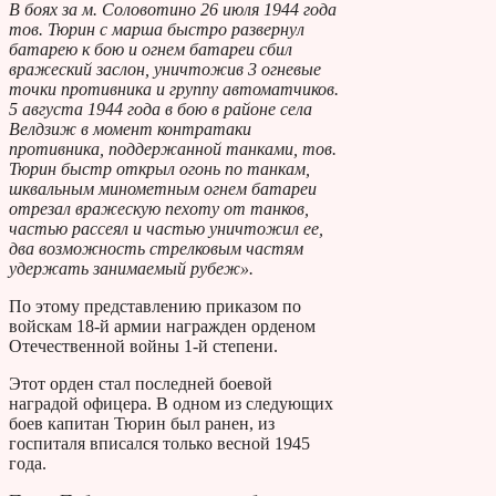
В боях за м. Соловотино 26 июля 1944 года
тов. Тюрин с марша быстро развернул
батарею к бою и огнем батареи сбил
вражеский заслон, уничтожив 3 огневые
точки противника и группу автоматчиков.
5 августа 1944 года в бою в районе села
Велдзиж в момент контратаки
противника, поддержанной танками, тов.
Тюрин быстр открыл огонь по танкам,
шквальным минометным огнем батареи
отрезал вражескую пехоту от танков,
частью рассеял и частью уничтожил ее,
два возможность стрелковым частям
удержать занимаемый рубеж».
По этому представлению приказом по
войскам 18-й армии награжден орденом
Отечественной войны 1-й степени.
Этот орден стал последней боевой
наградой офицера. В одном из следующих
боев капитан Тюрин был ранен, из
госпиталя вписался только весной 1945
года.