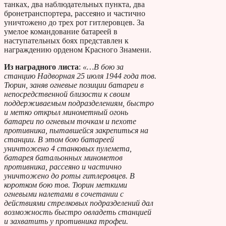
танках, два наблюдательных пункта, два
бронетранспортера, рассеяно и частично
уничтожено до трех рот гитлеровцев. За
умелое командование батареей в
наступательных боях представлен к
награждению орденом Красного Знамени.
Из наградного листа
:
«…В бою за
станцию Надворная 25 июля 1944 года тов.
Тюрин, заняв огневые позиции батареи в
непосредственной близости к своим
поддерживаемым подразделениям, быстро
и метко открыл минометный огонь
батареи по огневым точкам и пехоте
противника, пытавшейся закрепиться на
станции. В этом бою батареей
уничтожено 4 станковых пулемета,
батарея батальонных минометов
противника, рассеяно и частично
уничтожено до роты гитлеровцев. В
коротком бою тов. Тюрин меткими
огневыми налетами в сочетании с
действиями стрелковых подразделений дал
возможность быстро овладеть станцией
и захватить у противника трофеи.