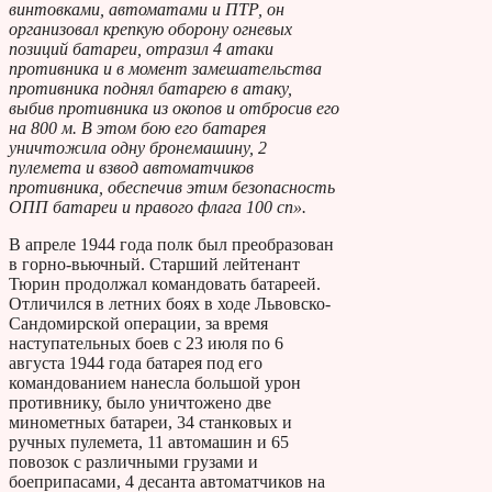
винтовками, автоматами и ПТР, он
организовал крепкую оборону огневых
позиций батареи, отразил 4 атаки
противника и в момент замешательства
противника поднял батарею в атаку,
выбив противника из окопов и отбросив его
на 800 м. В этом бою его батарея
уничтожила одну бронемашину, 2
пулемета и взвод автоматчиков
противника, обеспечив этим безопасность
ОПП батареи и правого флага 100 сп».
В апреле 1944 года полк был преобразован
в горно-вьючный. Старший лейтенант
Тюрин продолжал командовать батареей.
Отличился в летних боях в ходе Львовско-
Сандомирской операции, за время
наступательных боев с 23 июля по 6
августа 1944 года батарея под его
командованием нанесла большой урон
противнику, было уничтожено две
минометных батареи, 34 станковых и
ручных пулемета, 11 автомашин и 65
повозок с различными грузами и
боеприпасами, 4 десанта автоматчиков на