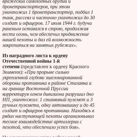
вражеских самоходных орудий и
бронетранспортеров, при этом
уничтожил 1 бронетранспортер, подбил 1
танк, рассеял и частично уничтожил до 30
солдат и офицеров. 17 июля 1944 г. будучи
раненым оставался в строю, продолжая
вести огонь, чем обеспечил продвижение
нашей пехоты и дал ей возможность
закрепиться на занятых рубежах».
Из наградного листа к ордену
Отечественной войны 1-й
степени
(представлен к ордену Красного
Знамени):
«При прорыве сильно
укрепленной глубоко эшелонированной
обороны противника в районе Сталавка и
на границе Восточной Пруссии
корректируя огнем дивизиона разрушил дно
НП, уничтожил: 1 станковый пулемет и 3
ручных пулемета, одну автомашину и до 45
солдат и офицеров противника. Находясь в
рядах наступающей пехоты организовывал
тесное взаимодействие артиллерии с
пехотой, что обеспечило успех боя».