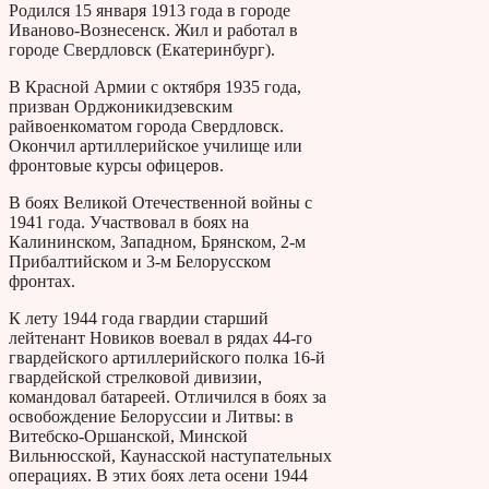
Родился 15 января 1913 года в городе
Иваново-Вознесенск. Жил и работал в
городе Свердловск (Екатеринбург).
В Красной Армии с октября 1935 года,
призван Орджоникидзевским
райвоенкоматом города Свердловск.
Окончил артиллерийское училище или
фронтовые курсы офицеров.
В боях Великой Отечественной войны с
1941 года. Участвовал в боях на
Калининском, Западном, Брянском, 2-м
Прибалтийском и 3-м Белорусском
фронтах.
К лету 1944 года гвардии старший
лейтенант Новиков воевал в рядах 44-го
гвардейского артиллерийского полка 16-й
гвардейской стрелковой дивизии,
командовал батареей. Отличился в боях за
освобождение Белоруссии и Литвы: в
Витебско-Оршанской, Минской
Вильнюсской, Каунасской наступательных
операциях. В этих боях лета осени 1944