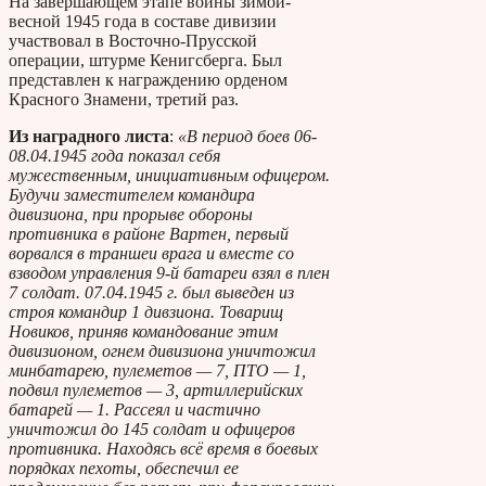
На завершающем этапе войны зимой-
весной 1945 года в составе дивизии
участвовал в Восточно-Прусской
операции, штурме Кенигсберга. Был
представлен к награждению орденом
Красного Знамени, третий раз.
Из наградного листа
:
«В период боев 06-
08.04.1945 года показал себя
мужественным, инициативным офицером.
Будучи заместителем командира
дивизиона, при прорыве обороны
противника в районе Вартен, первый
ворвался в траншеи врага и вместе со
взводом управления 9-й батареи взял в плен
7 солдат. 07.04.1945 г. был выведен из
строя командир 1 дивзиона. Товарищ
Новиков, приняв командование этим
дивизионом, огнем дивизиона уничтожил
минбатарею, пулеметов — 7, ПТО — 1,
подвил пулеметов — 3, артиллерийских
батарей — 1. Рассеял и частично
уничтожил до 145 солдат и офицеров
противника. Находясь всё время в боевых
порядках пехоты, обеспечил ее