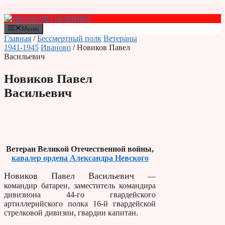
Перейти
к
содержимому
Меню
Главная
/
Бессмертный полк
Ветераны
1941-1945
Иваново
/ Новиков Павел
Васильевич
Новиков Павел
Васильевич
Ветеран Великой Отечественной войны,
кавалер ордена Александра Невского
Новиков Павел Васильевич
—
командир батареи, заместитель командира
дивизиона 44-го гвардейского
артиллерийского полка 16-й гвардейской
стрелковой дивизии, гвардии капитан.