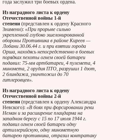
года заслужил три боевых ордена.
Из наградного листа к ордену
Отечественной войны 1-й
степени
(представлен к ордену Красного
Знамени):
«При прорыве сильно
укрепленной глубоко эшелонированной
обороны Противника в районе Киреев —
Лобани 30.06.44 г. и при взятии города
Орша, находясь непосредственно в боевых
порядках пехоты огнем своей батареи
подавил: 75-мм артбатареи, 4 пулемета, 4
миномета, 2 орудия ПТО, разрушил 1 дзот,
2 блиндажа, уничтожил до 70
гитлеровцев».
Из наградного листа к ордену
Отечественной войны 2-й
степени
(представлен к ордену Александра
Невского):
«В боях при форсировании реки
Неман и за расширение плацдарма на
западном берегу с 15 по 17 июля 1944 г.
подавил огнем своей батареи одну
артиллерийскую, одну минометную
батарею противника, отразил контратаку