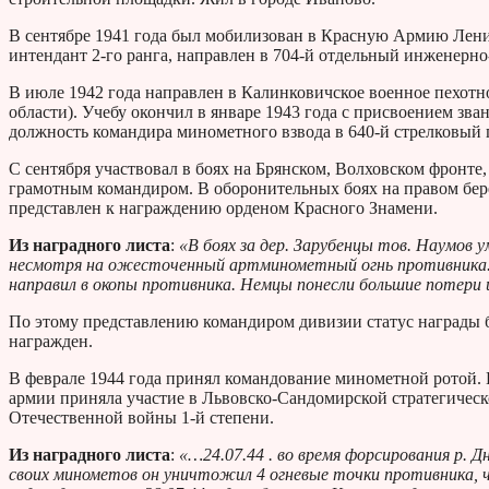
В сентябре 1941 года был мобилизован в Красную Армию Лени
интендант 2-го ранга, направлен в 704-й отдельный инженерно
В июле 1942 года направлен в Калинковичское военное пехотн
области). Учебу окончил в январе 1943 года с присвоением зв
должность командира минометного взвода в 640-й стрелковый п
С сентября участвовал в боях на Брянском, Волховском фронте
грамотным командиром. В оборонительных боях на правом берег
представлен к награждению орденом Красного Знамени.
Из наградного листа
:
«В боях за дер. Зарубенцы тов. Наумов у
несмотря на ожесточенный артминометный огнь противника. 
направил в окопы противника. Немцы понесли большие потери 
По этому представлению командиром дивизии статус награды 
награжден.
В феврале 1944 года принял командование минометной ротой. В
армии приняла участие в Львовско-Сандомирской стратегическ
Отечественной войны 1-й степени.
Из наградного листа
:
«…24.07.44 . во время форсирования р. Д
своих минометов он уничтожил 4 огневые точки противника,