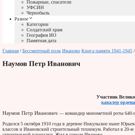
Пожарные, спасатели
УФСИН
Чернобыль
Разное
Категории
Солдатский храм
География ИО
Памятная дата
Главная
/
Бессмертный полк
Иваново
Книга памяти 1941-1945
/
Наумов Петр Иванович
Участник Велико
кавалер орден
Наумов Петр Иванович
— командир минометной роты 640-го
Родился 5 октября 1910 года в деревне Никульское ныне Юрье
классов и Ивановский строительный техникум. Работал в 20-м 
строительной площадки. Жил в городе Иваново.