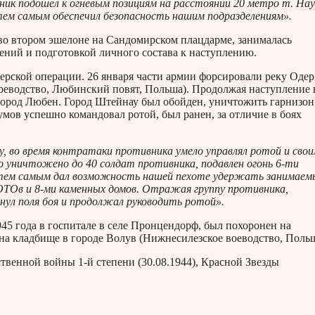
тивник подошел к огневым позициям на расстоянии 20 метро т. На
 тем самым обеспечил безопасность нашим подразделениям».
во втором эшелоне на Сандомирском плацдарме, занималась
ний и подготовкой личного состава к наступлению.
дерской операции. 26 января части армии форсировали реку Одер
оеводство, Любинский повят, Польша). Продолжая наступление
а город Любен. Город Штейнау был обойден, уничтожить гарнизо
умов успешно командовал ротой, был ранен, за отличие в боях
ау, во время контратаки противника умело управлял ротой и сво
о уничтожено до 40 солдат противника, подавлен огонь 6-ти
 тем самым дал возможность нашей пехоте удержать занимаем
ДОТОв и 8-ми каменных домов. Отражая группу противника,
инул поля боя и продолжал руководить ротой».
945 года в госпитале в селе Пронцендорф, был похоронен на
на кладбище в городе Волув (Нижнесилезское воеводство, Польш
твенной войны 1-й степени (30.08.1944), Красной Звезды