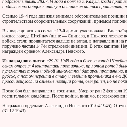
подразделениями. 28.07.44 года в боях за г. Калуш, когда про
поднял своих бойцов в атаку и остановил натиск противника,
Осенью 1944 года дивизия занимала оборонительные позиции 
строительством оборонительных сооружений, приемом пополне
В январе дивизия в составе 13-й армии участвовала в Висло-О
южнее города Штейнау (ныне — Сцинава, в Нижнесилезское в
войска стали продвигаться дальше на запад, в направлении н
поручено частям 147-й стрелковой дивизии. В этих капитан На
награжден орденом Александра Невского.
Из наградного листа
:
«29.01.1945 года в боях за город Штейн
огнем отразил 4 контратаки противника, при этом ротой был
пулеметных точек и одной минометной батареи противника,
рубеж, а потом перейти в атаку и выбить противника в 4-х 
просочившуюся на огневые позиции роты, был ранен, но не пок
После боя был направлен в госпиталь. Умер от ран 2 февраля 1
госпитальном кладбище. После войны, видимо, перезахоронен 
Награжден орденами Александра Невского (01.04.1945), Отечес
(31.12.1943).