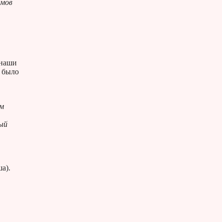
умов
 наши
н было
им
ый
а).