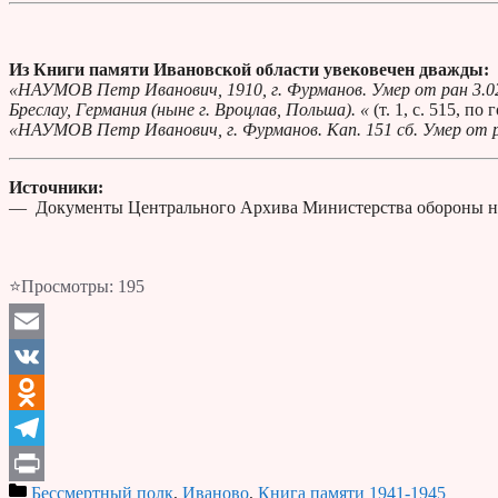
Из Книги памяти Ивановской области у
вековечен дважды:
«НАУМОВ Петр Иванович, 1910, г. Фурманов. Умер от ран 3.02.
Бреслау, Германия (ныне г. Вроцлав, Польша). «
(т. 1, с. 515, по
«НАУМОВ Петр Иванович, г. Фурманов. Кап. 151 сб. Умер от р
Источники:
— Документы Центрального Архива Министерства обороны н
⭐Просмотры:
195
Email
VK
Odnoklassniki
Telegram
Бессмертный полк
,
Иваново
,
Книга памяти 1941-1945