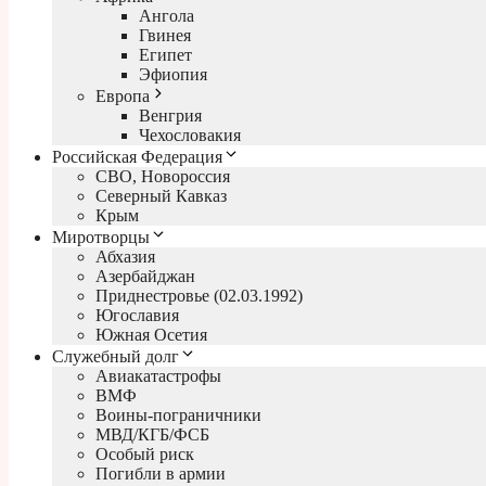
Ангола
Гвинея
Египет
Эфиопия
Европа
Венгрия
Чехословакия
Российская Федерация
СВО, Новороссия
Северный Кавказ
Крым
Миротворцы
Абхазия
Азербайджан
Приднестровье (02.03.1992)
Югославия
Южная Осетия
Служебный долг
Авиакатастрофы
ВМФ
Воины-пограничники
МВД/КГБ/ФСБ
Особый риск
Погибли в армии