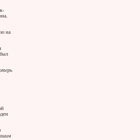
к-
она.
ию на
и
 был
потерь
ой
рден
м
нашим