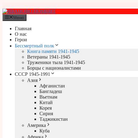
Перейти
к
содержимому
Меню
Главная
О нас
Герои
Бессмертный полк
Книга памяти 1941-1945
Ветераны 1941-1945
Труженики тыла 1941-1945
Борцы с националистами
СССР 1945-1991
Азия
Афганистан
Бангладеш
Вьетнам
Китай
Корея
Сирия
Таджикистан
Америка
Куба
Африка