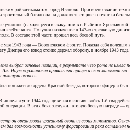
нским райвоенкоматом город Иваново. Присвоено звание техни
-строительный батальона на должность старшего техника баталь
ое училище (находящееся в эвакуации в г. Рыбинск Ярославской
ания «лейтенант». Получил назначение в 147-ю стрелковую дивиз
олк. В составе этой части прошел весь боевой путь.
, с мая 1943 года — Воронежском фронте. Показал себя волевым 
у Днепра его взвод стойко держал оборону, в ноябре 1943 года
мело выбрал огневые позиции, в результате чего рота не имела 
Тов. Наумов установил правильный прицел и свой минометный
и покинули окопы».
был понижен до ордена Красной Звезды, которым офицер и был
 июле-августе 1944 года дивизия в составе войск 1-й гвардейск
ой операции. В этих боях заслужил вторую боевую награду — о
нестр он организовал ураганный огонь из своих минометов. Огне
 чем дал возможность успешному форсировании реки осталным 