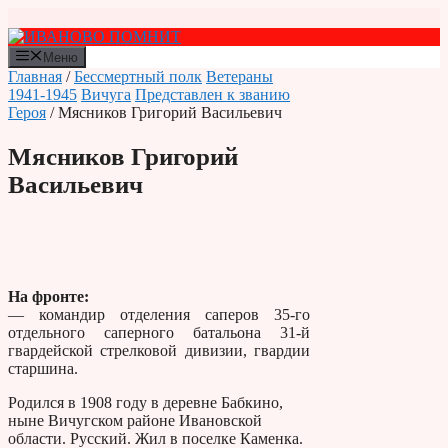
Перейти
к
содержимому
Меню
Главная
/
Бессмертный полк
Ветераны
1941-1945
Вичуга
Представлен к званию
Героя
/ Мясников Григорий Васильевич
Мясников Григорий
Васильевич
На фронте:
— командир отделения саперов 35-го
отдельного саперного батальона 31-й
гвардейской стрелковой дивизии, гвардии
старшина.
Родился в 1908 году в деревне Бабкино,
ныне Вичугском районе Ивановской
области. Русский. Жил в поселке Каменка.