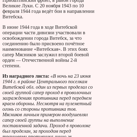
Прибалтийский фронт, в район города
Великие Луки. С 20 ноября 1943 по 10
февраля 1944 года ведёт бои в направлении
Витебска.
В июне 1944 года в ходе Витебской
операции части дивизии участвовали в
освобождении города Витебск, за что
соединению было присвоено почётное
наименование «Витебская». В этих боях
сапер Мясников заслужил второй боевой
орден — Отечественной войны 2-й
степени.
Из наградного листа:
«В ночь на 23 июня
1944 г. в районе Центрального поселкам
Витебской обл. один из первых проделал со
своей группой сапер проход в проволочных
заграждениях противника перед переднем
краем обороны. Несмотря на пулеметный
огонь со стороны противника тов.
Мясников личным примером воодушевлял
сапер своей группы на выполнение
поставленной задачи. Проход в проволоке
был проделан, за проходом перед
траншеями противника лично гв.