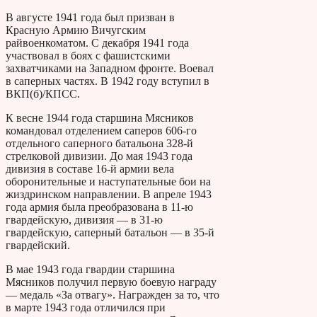
В августе 1941 года был призван в
Красную Армию Вичугским
райвоенкоматом. С декабря 1941 года
участвовал в боях с фашистскими
захватчиками на Западном фронте. Воевал
в саперных частях. В 1942 году вступил в
ВКП(б)/КПСС.
К весне 1944 года старшина Мясников
командовал отделением саперов 606-го
отдельного саперного батальона 328-й
стрелковой дивизии. До мая 1943 года
дивизия в составе 16-й армии вела
оборонительные и наступательные бои на
жиздринском направлении. В апреле 1943
года армия была преобразована в 11-ю
гвардейскую, дивизия — в 31-ю
гвардейскую, саперный батальон — в 35-й
гвардейский.
В мае 1943 года гвардии старшина
Мясников получил первую боевую награду
— медаль «За отвагу». Награжден за то, что
в марте 1943 года отличился при