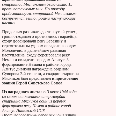
старшиной Мясниковым было снято 15
противотанковых мин. По проходу
проделанному гв. старшиной Мясниковым
беспрепятственно прошли наступающие
части».
Продолжая развивать достигнутый успех,
громя отходящего противника, гвардейцы
сходу форсировали реку Березину и
стремительным ударом овладели городом
Молодечно, в дальнейшем развивая
наступление, сходу форсировали реку
Неман и овладели городом Алитус. За
форсирование Немана в районе города
Алитус дивизия награждена орденом
Суворова 2-й степени, а гвардии старшина
Мясников был представлен
к присвоению
звания
Герой Советского Союза
.
Из наградного листа:
«13 июля 1944 года
со своим отделением сапер гвардии
старшина Мясников один из первых
форсировал реку Неман в районе город
Алитус Литовской ССР.
Противоположный берег реки был занят