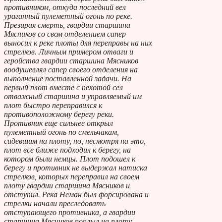
противником, откуда последний вел
ураганный пулеметный огонь по реке.
Презирая смерть, гвардии старшина
Мясников со свом отделением сапер
выносил к реке плоты для переправы на них
стрелков. Личным примером отваги и
геройства гвардии старшина Мясников
воодушевлял сапер своего отделения на
выполнение поставленной задачи. На
первый плот вместе с пехотой сел
отважный старшина и управляемый им
плот быстро переправился к
противоположному берегу реки.
Противник еще сильнее открыл
пулеметный огонь по смельчакам,
сидевшим на плоту, но, несмотря на это,
плот все ближе подходил к берегу, на
котором были немцы. Плот подошел к
берегу и противник не выдержал натиска
стрелков, которых переправил на своем
плоту гвардии старшина Мясников и
отступил. Река Неман был форсирована и
стрелки начали преследовать
отступающего противника, а гвардии
старшина Мясников поплыл на плоту