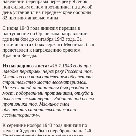
наведении переправы через реку Ясенок
под сильным огнем противника, на другой
день установил на переднем крае обороны
82 противотанковые мины.
С июня 1943 года дивизия перешла в
наступление на Орловском направлении
где вела бои до сентября 1943 года. За
отличие в этих боях сержант Мясников был
представлен к награждению орденом
Красной Звезды.
Из наградного листа:
«15.7.1943 года при
наводке переправы через реку Рессета тов.
Мясников со своим отделением обеспечивал
строительство моста лесоматериалом.
По его личной инициативы был разобран
мост, подорванный противником, откуда и
был взят лесоматериал. Работая под огнем
противника тов. Мясников смел
обеспечить строительство моста
лесоматериалом».
К середине ноября 1943 года дивизия по
железной дороге была переброшена на 1-й