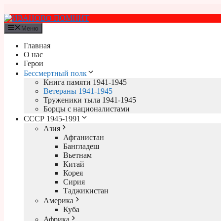
Перейти
к
содержимому
Меню
Главная
О нас
Герои
Бессмертный полк
Книга памяти 1941-1945
Ветераны 1941-1945
Труженики тыла 1941-1945
Борцы с националистами
СССР 1945-1991
Азия
Афганистан
Бангладеш
Вьетнам
Китай
Корея
Сирия
Таджикистан
Америка
Куба
Африка