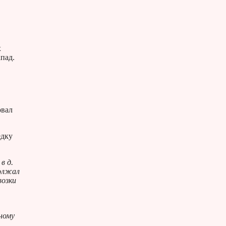
х
пад.
овал
едку
в д.
должал
возки
ному