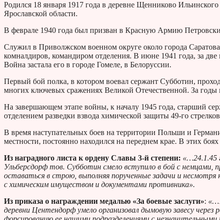
Родился 18 января 1917 года в деревне Щенниково Ильинского
Ярославской области.
В феврале 1940 года был призван в Красную Армию Петровски
Служил в Приволжском военном округе около города Саратова
комналдиров, командиром отделения. В июне 1941 года, за две
Война застала его в городе Гомеле, в Белоруссии.
Первый бой полка, в котором воевал сержант Субботин, прохо
многих ключевых сражениях Великой Отечественной. За годы
На завершающем этапе войны, к началу 1945 года, старший сер
отделением разведки взвода химической защиты 49-го стрелков
В время наступательных боев на территории Польши и Герман
местности, постоянно находился на переднем крае. В этих боях
Из наградного листа к ордену Славы 3-й степени:
«…24.1.45 
Ульберсдорф тов. Субботин смело вступило в бой с немцами,
оставаться в строю, выполняя порученные задачи и несмотря 
с химическим имуществом и документами противника».
Из приказа о награждении медалью «За боевые заслуги»
:
«…1
деревни Центендорф умело организовал дымовую завесу через р
форсированию ее нашими подразделениями с незначительными