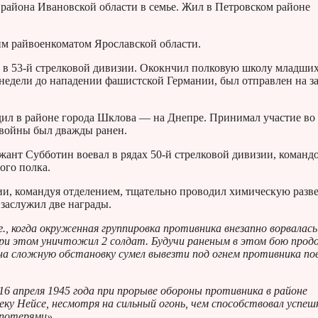
 района Ивановской области в семье. Жил в Петровском районе
м райвоенкоматом Ярославской области.
 в 53-й стрелковой дивизии. Ококнчил полковую школу младши
 недели до нападении фашистской Германии, был отправлен на за
дил в районе города Шклова — на Днепре. Принимал участие во
 войны был дважды ранен.
жант Субботин воевал в рядах 50-й стрелковой дивизии, команд
ого полка.
ии, командуя отделением, тщательно проводил химическую разв
 заслужил две награды.
г., когда окруженная группировка противника внезапно ворвалась 
 при этом уничтожил 2 солдат. Будучи раненым в этом бою про
на сложную обстановку сумел вывезти под огнем противника по
6 апреля 1945 года при прорыве обороны противника в районе
еку Нейсе, несмотря на сильный огонь, чем способствовал успеш
 потерями».