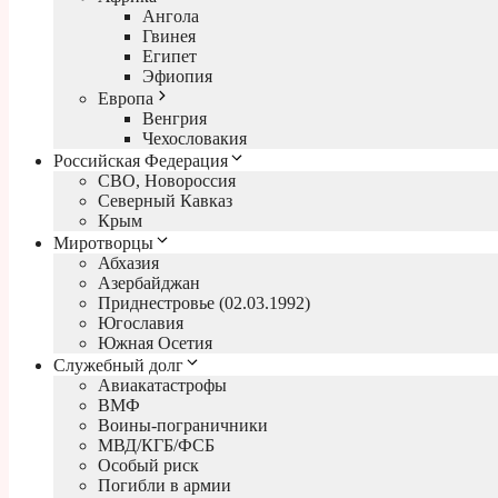
Ангола
Гвинея
Египет
Эфиопия
Европа
Венгрия
Чехословакия
Российская Федерация
СВО, Новороссия
Северный Кавказ
Крым
Миротворцы
Абхазия
Азербайджан
Приднестровье (02.03.1992)
Югославия
Южная Осетия
Служебный долг
Авиакатастрофы
ВМФ
Воины-пограничники
МВД/КГБ/ФСБ
Особый риск
Погибли в армии