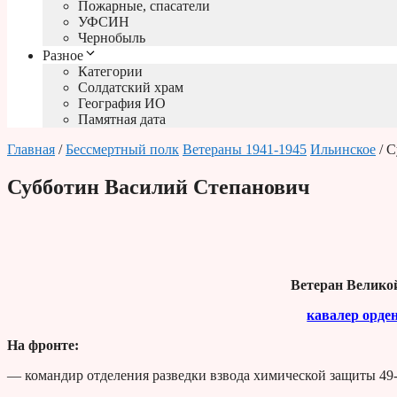
Пожарные, спасатели
УФСИН
Чернобыль
Разное
Категории
Солдатский храм
География ИО
Памятная дата
Главная
/
Бессмертный полк
Ветераны 1941-1945
Ильинское
/ С
Субботин Василий Степанович
Ветеран Велико
кавалер орде
На фронте:
— командир отделения разведки взвода химической защиты 49-г