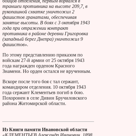
бойцов отделения, первым ворвался в
траншеи противника на высоте 209,7, в
рукопашной схватке уничтожил 2
фашистов гранатами, обеспечивая
занятие высоты. В боях с 3 октября 1943
года при отражении контракт
противника в районе деревни Григоровка
(западный берег Днепра) уничтожил 9
фашистов».
По этому представлению приказом по
войскам 27-й армии от 25 октября 1943
года награжден орденом Красного
Знамени. Но орден остался не врученным.
Вскоре после того боя с тал сержант,
командиром отделения. 10 октября 1943
года сержант Клементьев погиб в бою.
Похоронен в селе Дивин Бручиловского
района Житомирской области.
Из Книги памяти Ивановской области
«КЛЕМЕНТЬЕВ Александр Иванович, 1898,