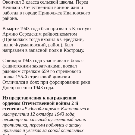
Окончил 3 класса сельской школы. Перед
Великой Отечественной войной жил и
работал в городе Приволжск Ивановского
района.
В марте 1943 года был призван в Красную
Армию Середским райвоенкоматом
(Приволжск тогда входил в Середский,
ныне Фурмановский, район). Был
направлен в запасной полк в Кострому.
С января 1943 года участвовал в боях с
фашистскими захватчиками, воевал
рядовым стрелком 659-го стрелкового
полка 155-й стрелковой дивизии.
Отличился в боях при форсировании реки
Днепр осенью 1943 года.
Из представления к награждению
орденом Отечественной войны 2-й
степени:
«Рядовой-стрелок Клементьев в
наступлении 12 октября 1943 года,
несмотря на сильный пулеметный огонь
противника, первым поднялся в атаку
призывая и увлекая за собой остальных