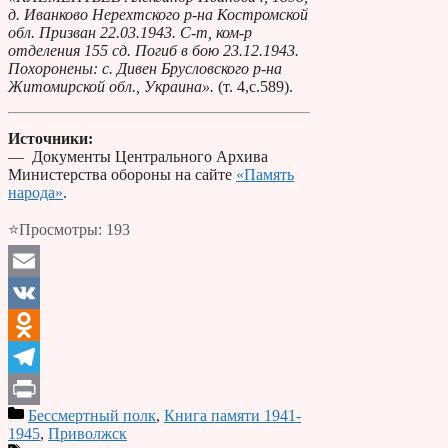
д. Иванково Нерехтского р-на Костромской
обл. Призван 22.03.1943. С-т, ком-р
отделения 155 сд. Погиб в бою 23.12.1943.
Похоронены: с. Дивен Брусловского р-на
Житомирской обл., Украина».
(т. 4,с.589).
Источники:
— Документы Центрального Архива
Министерства обороны на сайте
«Память
народа»
.
⭐Просмотры:
193
Email
VK
Odnoklassniki
Telegram
Бессмертный полк
,
Книга памяти 1941-
Print
1945
,
Приволжск