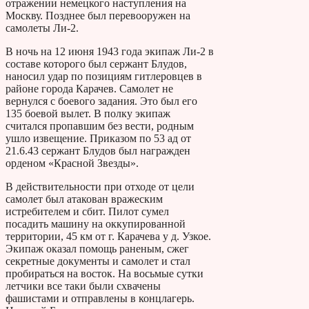
отражении немецкого наступления на
Москву. Позднее был перевооружен на
самолеты Ли-2.
В ночь на 12 июня 1943 года экипаж Ли-2 в
составе которого был сержант Блудов,
наносил удар по позициям гитлеровцев в
районе города Карачев. Самолет не
вернулся с боевого задания. Это был его
135 боевой вылет. В полку экипаж
считался пропавшим без вести, родным
ушло извещение. Приказом по 53 ад от
21.6.43 сержант Блудов был награжден
орденом «Красной Звезды».
В действительности при отходе от цели
самолет был атакован вражеским
истребителем и сбит. Пилот сумел
посадить машину на оккупированной
территории, 45 км от г. Карачева у д. Узкое.
Экипаж оказал помощь раненым, сжег
секретные документы и самолет и стал
пробираться на восток. На восьмые сутки
летчики все таки были схвачены
фашистами и отправлены в концлагерь.