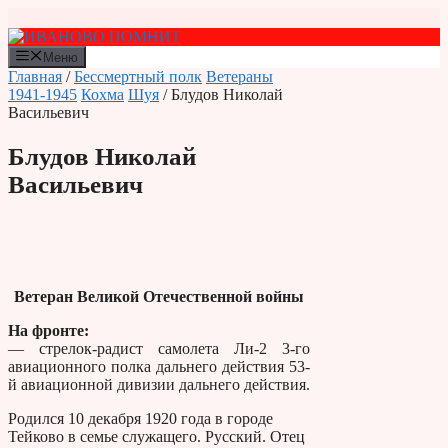
Перейти
к
содержимому
Меню
Главная
/
Бессмертный полк
Ветераны
1941-1945
Кохма
Шуя
/ Блудов Николай
Васильевич
Блудов Николай
Васильевич
Ветеран Великой Отечественной войны
На фронте:
— стрелок-радист самолета Ли-2 3-го
авиационного полка дальнего действия 53-
й авиационной дивизии дальнего действия.
Родился 10 декабря 1920 года в городе
Тейково в семье служащего. Русский. Отец