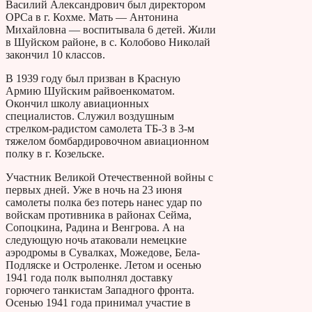
Василий Александрович был директором
ОРСа в г. Кохме. Мать — Антонина
Михайловна — воспитывала 6 детей. Жили
в Шуйском районе, в с. Колобово Николай
закончил 10 классов.
В 1939 году был призван в Красную
Армию Шуйским райвоенкоматом.
Окончил школу авиационных
специалистов. Служил воздушным
стрелком-радистом самолета ТБ-3 в 3-м
тяжелом бомбардировочном авиационном
полку в г. Козельске.
Участник Великой Отечественной войны с
первых дней. Уже в ночь на 23 июня
самолеты полка без потерь нанес удар по
войскам противника в районах Сейма,
Сопоцкина, Радина и Венгрова. А на
следующую ночь атаковали немецкие
аэродромы в Сувалках, Можедове, Бела-
Подляске и Остроленке. Летом и осенью
1941 года полк выполнял доставку
горючего танкистам Западного фронта.
Осенью 1941 года принимал участие в