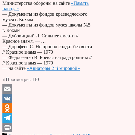
Министерства обороны на сайте
«Память
народа»
.
— Документы из фондов краеведческого
музея г. Кохмы
— Документы из фондов музея школы №5
г. Кохмы
— Дубовицкий Л. Сильнее смерти //
Красное знамя. — …
— Дорофеев С. Не пропал солдат без вести
// Красное знамя — 1970
— Федосеенко В. Боевая награда родины //
// Красное знамя — 1970
— на сайте
«Авиаторы 2-й мировой»
⭐Просмотры:
110
Email
VK
Odnoklassniki
Telegram