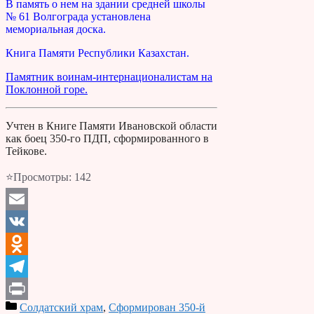
В память о нем на здании средней школы
№ 61 Волгограда установлена
мемориальная доска.
Книга Памяти Республики Казахстан.
Памятник воинам-интернационалистам на
Поклонной горе.
Учтен в Книге Памяти Ивановской области
как боец 350-го ПДП, сформированного в
Тейкове.
⭐Просмотры:
142
Email
VK
Odnoklassniki
Telegram
Солдатский храм
,
Сформирован 350-й
Print