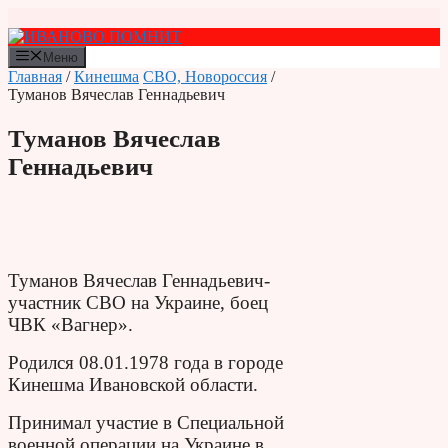
Перейти
к
содержимому
Меню
Главная
/
Кинешма
СВО, Новороссия
/
Туманов Вячеслав Геннадьевич
Туманов Вячеслав
Геннадьевич
Туманов Вячеслав Геннадьевич-
участник СВО на Украине, боец
ЧВК «Вагнер».
Родился 08.01.1978 года в городе
Кинешма Ивановской области.
Принимал участие в Специальной
военной операции на Украине
в