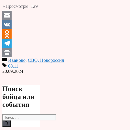
⭐Просмотры:
129
Email
VK
Odnoklassniki
Telegram
Иваново
,
СВО, Новороссия
Print
08.11
20.09.2024
Поиск
бойца или
события
Поиск: