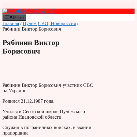
Перейти
к
содержимому
Меню
Главная
/
Пучеж
СВО, Новороссия
/
Рябинин Виктор Борисович
Рябинин Виктор
Борисович
Рябинин Виктор Борисович-участник СВО
на Украине.
Родился 21.12.1987 года.
Учился в Сеготской школе Пучежского
района Ивановской области.
Служил в пограничных войсках, в звании
прапорщика.