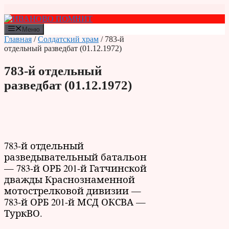
Перейти
к
содержимому
Меню
Главная
/
Солдатский храм
/ 783-й
отдельный разведбат (01.12.1972)
783-й отдельный
разведбат (01.12.1972)
783-й отдельный
разведывательный батальон
— 783-й ОРБ 201-й Гатчинской
дважды Краснознаменной
мотострелковой дивизии —
783-й ОРБ 201-й МСД ОКСВА —
ТуркВО.