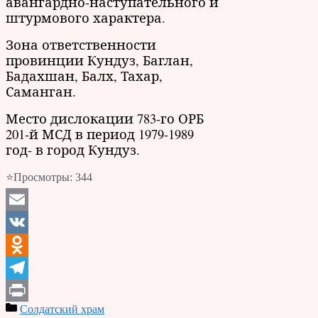
авангардно-наступательного и
штурмового характера.
Зона ответственности
провинции Кундуз, Баглан,
Бадахшан, Балх, Тахар,
Саманган.
Место дислокации 783-го ОРБ
201-й МСД в период 1979-1989
год- в город Кундуз.
⭐Просмотры:
344
Email
VK
Odnoklassniki
Telegram
Солдатский храм
Print