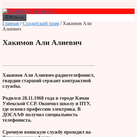
Перейти
к
содержимому
Меню
Главная
/
Солдатский храм
/ Хакимов Али
Алиевич
Хакимов Али Алиевич
Хакимов Али Алиевич-радиотелефонист,
гвардии старший сержант контрактной
службы.
Родился 28.11.1968 года в городе Качан
Узбекской ССР. Окончил школу и ПТУ,
где освоил профессию электрика. В
ДОСААФ получил специальность
телефониста.
Срочную воинскую службу проходил на