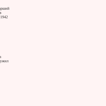
тарший
в
 1942
а
лужил