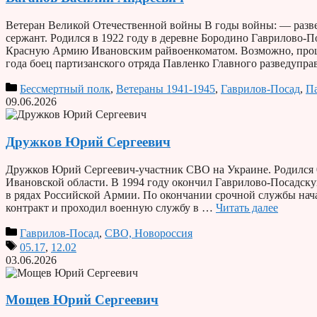
Ветеран Великой Отечественной войны В годы войны: — разве
сержант. Родился в 1922 году в деревне Бородино Гаврилово-П
Красную Армию Ивановским райвоенкоматом. Возможно, прош
года боец партизанского отряда Павленко Главного разведупр
Бессмертный полк
,
Ветераны 1941-1945
,
Гаврилов-Посад
,
П
09.06.2026
Дружков Юрий Сергеевич
Дружков Юрий Сергеевич-участник СВО на Украине. Родился 0
Ивановской области. В 1994 году окончил Гаврилово-Посадску
в рядах Российской Армии. По окончании срочной службы нача
контракт и проходил военную службу в …
Читать далее
Гаврилов-Посад
,
СВО, Новороссия
05.17
,
12.02
03.06.2026
Мощев Юрий Сергеевич