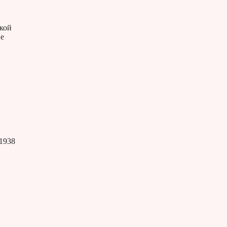
кой
не
 1938