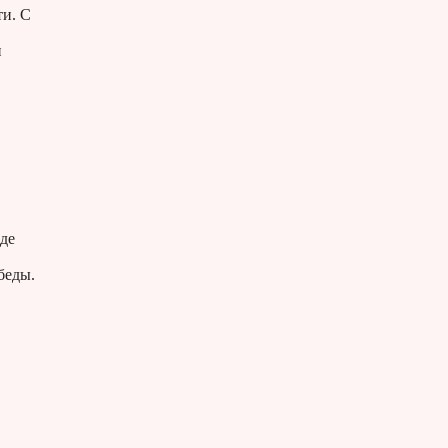
ти. С
и
де
,
беды.