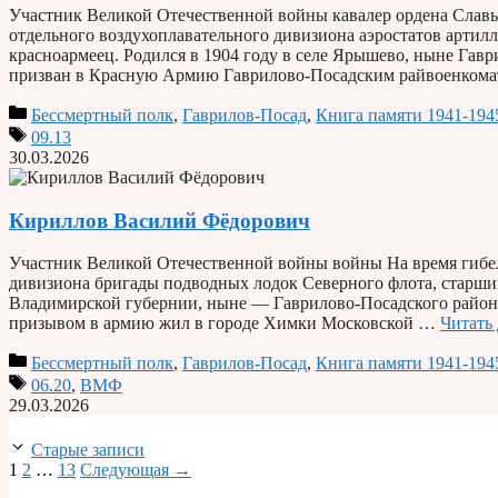
Участник Великой Отечественной войны кавалер ордена Славы 
отдельного воздухоплавательного дивизиона аэростатов артил
красноармеец. Родился в 1904 году в селе Ярышево, ныне Гавр
призван в Красную Армию Гаврилово-Посадским райвоенкома
Бессмертный полк
,
Гаврилов-Посад
,
Книга памяти 1941-194
09.13
30.03.2026
Кириллов Василий Фёдорович
Участник Великой Отечественной войны войны На время гибел
дивизиона бригады подводных лодок Северного флота, старшина
Владимирской губернии, ныне — Гаврилово-Посадского района 
призывом в армию жил в городе Химки Московской …
Читать 
Бессмертный полк
,
Гаврилов-Посад
,
Книга памяти 1941-194
06.20
,
ВМФ
29.03.2026
Старые записи
Страница
Страница
Страница
1
2
…
13
Следующая
→