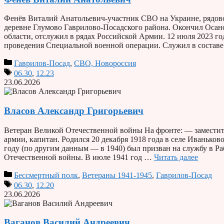
Фенёв Виталий Анатольевич-участник СВО на Украине, рядово
деревне Глумово Гаврилово-Посадского района. Окончил Оса
области, отслужил в рядах Российской Армии. 12 июля 2023 г
проведения Специальной военной операции. Служил в составе
Гаврилов-Посад
,
СВО, Новороссия
06.30
,
12.23
23.06.2026
Власов Александр Григорьевич
Ветеран Великой Отечественной войны На фронте: — заместит
армии, капитан. Родился 20 декабря 1918 года в селе Иванько
году (по другим данным — в 1940) был призван на службу в 
Отечественной войны. В июле 1941 год …
Читать далее
Бессмертный полк
,
Ветераны 1941-1945
,
Гаврилов-Посад
06.30
,
12.20
23.06.2026
Ваганов Василий Андреевич