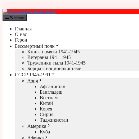
Перейти
к
содержимому
Меню
Главная
О нас
Герои
Бессмертный полк
Книга памяти 1941-1945
Ветераны 1941-1945
Труженики тыла 1941-1945
Борцы с националистами
СССР 1945-1991
Азия
Афганистан
Бангладеш
Вьетнам
Китай
Корея
Сирия
Таджикистан
Америка
Куба
Африка