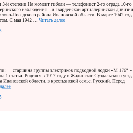
3-й степени На момент гибели — телефонист 2-го отряда 10-го
лерийского наблюдения 1-й гвардейской артиллерийской дивизи
илово-Посадского района Ивановской области. В марте 1942 год
том. С мая 1942 …
Читать далее
5
и: — старшина группы электриков подводной лодки «М-176″ » 
 1 статьи. Родился в 1917 году в Жадинское Суздальского уезд
Ивановской области, в крестьянской семье. Русский. Перед
далее
5