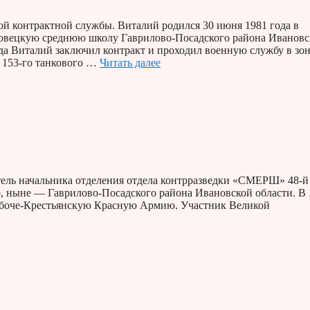
й контрактной службы. Виталий родился 30 июня 1981 года в
новецкую среднюю школу Гаврилово-Посадского района Ивановс
ода Виталий заключил контракт и проходил военную службу в зо
 153-го танкового …
Читать далее
ель начальника отделения отдела контрразведки «СМЕРШ» 48-й
во, ныне — Гаврилово-Посадского района Ивановской области. В
Рабоче-Крестьянскую Красную Армию. Участник Великой