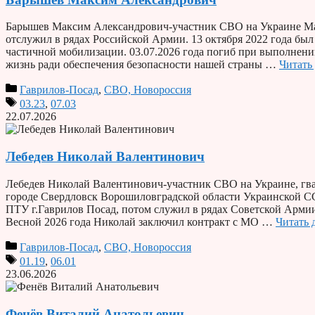
Барышев Максим Александрович-участник СВО на Украине Мак
отслужил в рядах Российской Армии. 13 октября 2022 года бы
частичной мобилизации. 03.07.2026 года погиб при выполнени
жизнь ради обеспечения безопасности нашей страны …
Читать
Гаврилов-Посад
,
СВО, Новороссия
03.23
,
07.03
22.07.2026
Лебедев Николай Валентинович
Лебедев Николай Валентинович-участник СВО на Украине, гвар
городе Свердловск Ворошиловградской области Украинской СС
ПТУ г.Гаврилов Посад, потом служил в рядах Советской Армии
Весной 2026 года Николай заключил контракт с МО …
Читать 
Гаврилов-Посад
,
СВО, Новороссия
01.19
,
06.01
23.06.2026
Фенёв Виталий Анатольевич