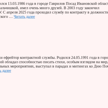
я 13.03.1986 года в городе Гаврилов Посад Ивановской облас
льчишкой, имел очень много друзей. В 2003 году закончил
 С апреля 2025 года проходил службу по контракту в должност
йского …
Читать далее
 ефрейтор контрактной службы. Родился 24.05.1991 года в горо
ий обладал способностью писать стихи, особым взглядом на мир
льных мероприятиях, выступал в парадах и митингах ко Дню По
ь далее