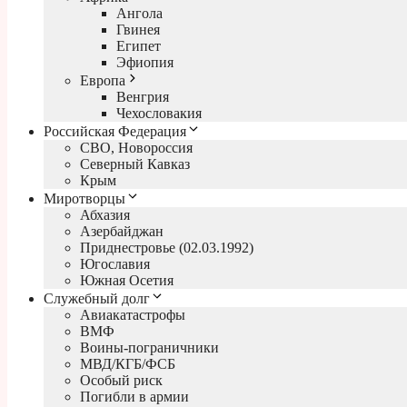
Ангола
Гвинея
Египет
Эфиопия
Европа
Венгрия
Чехословакия
Российская Федерация
СВО, Новороссия
Северный Кавказ
Крым
Миротворцы
Абхазия
Азербайджан
Приднестровье (02.03.1992)
Югославия
Южная Осетия
Служебный долг
Авиакатастрофы
ВМФ
Воины-пограничники
МВД/КГБ/ФСБ
Особый риск
Погибли в армии