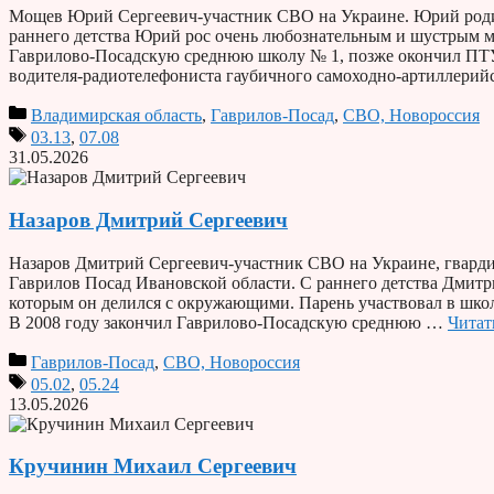
Мощев Юрий Сергеевич-участник СВО на Украине. Юрий родилс
раннего детства Юрий рос очень любознательным и шустрым ма
Гаврилово-Посадскую среднюю школу № 1, позже окончил ПТУ.
водителя-радиотелефониста гаубичного самоходно-артиллери
Владимирская область
,
Гаврилов-Посад
,
СВО, Новороссия
03.13
,
07.08
31.05.2026
Назаров Дмитрий Сергеевич
Назаров Дмитрий Сергеевич-участник СВО на Украине, гвардии
Гаврилов Посад Ивановской области. С раннего детства Дмитр
которым он делился с окружающими. Парень участвовал в шко
В 2008 году закончил Гаврилово-Посадскую среднюю …
Читат
Гаврилов-Посад
,
СВО, Новороссия
05.02
,
05.24
13.05.2026
Кручинин Михаил Сергеевич