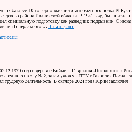
дчик батареи 10-го горно-вьючного минометного полка РГК, с
осадского района Ивановской области. В 1941 году был призван 
ел специальную подготовку как разведчик-подрывник. С июня
авления Генерального …
Читать далее
артизаны
2.12.1979 года в деревне Воймига Гаврилово-Посадского район
ю среднюю школу № 2, затем учился в ПТУ г.Гаврилов Посад, с
л трудовую деятельность. В октябре 2024 года Юрий заключил