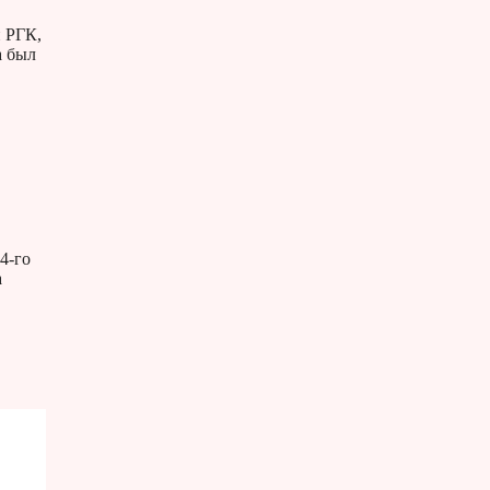
и РГК,
а был
4-го
а