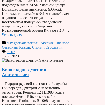
Владимиром. Братья окончили учебное
подразделение в 242-м Учебном центре
Воздушно-десантных войск (г.Омск).
Продолжили службу в 331-м гвардейском
парашютно-десантном ударном
Костромском полку 98-й гвардейской
воздушно-десантной Свирской
Краснознаменной ордена Кутузова 2-й …
Читать далее
"Их догнала война"
,
Абхазия
,
Иваново
,
Северный Кавказ
,
Сирия
,
Югославия
06.07
16.06.2023
Виноградов Дмитрий
Анатольевич
Гвардии рядовой контрактной службы
Виноградов Дмитрий Анатольевич-
миротворец. Родился 12.11.1980 года в
поселке Нерль Тейковского района
Ивановской области. В 1998 году окончил
Нерльскую среднюю школу. 24 ноября 1998