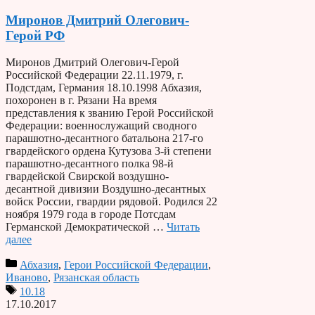
Миронов Дмитрий Олегович-
Герой РФ
Миронов Дмитрий Олегович-Герой
Российской Федерации 22.11.1979, г.
Подстдам, Германия 18.10.1998 Абхазия,
похоронен в г. Рязани На время
представления к званию Герой Российской
Федерации: военнослужащий сводного
парашютно-десантного батальона 217-го
гвардейского ордена Кутузова 3-й степени
парашютно-десантного полка 98-й
гвардейской Свирской воздушно-
десантной дивизии Воздушно-десантных
войск России, гвардии рядовой. Родился 22
ноября 1979 года в городе Потсдам
Германской Демократической …
Читать
далее
Абхазия
,
Герои Российской Федерации
,
Иваново
,
Рязанская область
10.18
17.10.2017