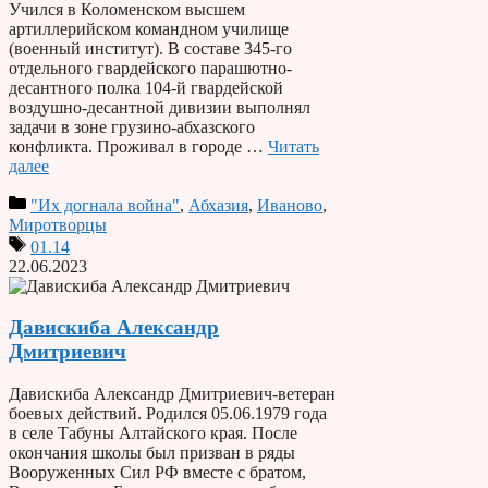
Учился в Коломенском высшем
артиллерийском командном училище
(военный институт). В составе 345-го
отдельного гвардейского парашютно-
десантного полка 104-й гвардейской
воздушно-десантной дивизии выполнял
задачи в зоне грузино-абхазского
конфликта. Проживал в городе …
Читать
далее
"Их догнала война"
,
Абхазия
,
Иваново
,
Миротворцы
01.14
22.06.2023
Давискиба Александр
Дмитриевич
Давискиба Александр Дмитриевич-ветеран
боевых действий. Родился 05.06.1979 года
в селе Табуны Алтайского края. После
окончания школы был призван в ряды
Вооруженных Сил РФ вместе с братом,