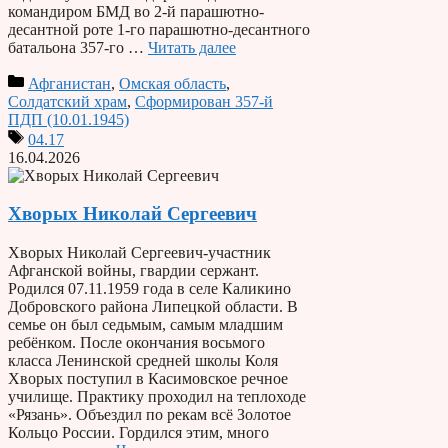
командиром БМД во 2-й парашютно-
десантной роте 1-го парашютно-десантного
батальона 357-го …
Читать далее
Афганистан
,
Омская область
,
Солдатский храм
,
Сформирован 357-й
ПДП (10.01.1945)
04.17
16.04.2026
Хворых Николай Сергеевич
Хворых Николай Сергеевич-участник
Афганской войны, гвардии сержант.
Родился 07.11.1959 года в селе Каликино
Добровского района Липецкой области. В
семье он был седьмым, самым младшим
ребёнком. После окончания восьмого
класса Ленинской средней школы Коля
Хворых поступил в Касимовское речное
училище. Практику проходил на теплоходе
«Рязань». Объездил по рекам всё Золотое
Кольцо России. Гордился этим, много