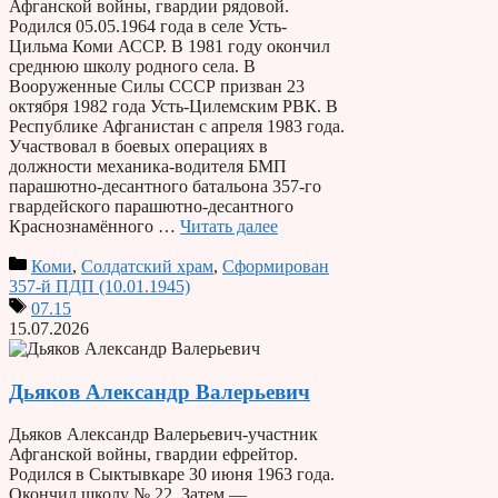
Афганской войны, гвардии рядовой.
Родился 05.05.1964 года в селе Усть-
Цильма Коми АССР. В 1981 году окончил
среднюю школу родного села. В
Вооруженные Силы СССР призван 23
октября 1982 года Усть-Цилемским РВК. В
Республике Афганистан с апреля 1983 года.
Участвовал в боевых операциях в
должности механика-водителя БМП
парашютно-десантного батальона 357-го
гвардейского парашютно-десантного
Краснознамённого …
Читать далее
Коми
,
Солдатский храм
,
Сформирован
357-й ПДП (10.01.1945)
07.15
15.07.2026
Дьяков Александр Валерьевич
Дьяков Александр Валерьевич-участник
Афганской войны, гвардии ефрейтор.
Родился в Сыктывкаре 30 июня 1963 года.
Окончил школу № 22. Затем —