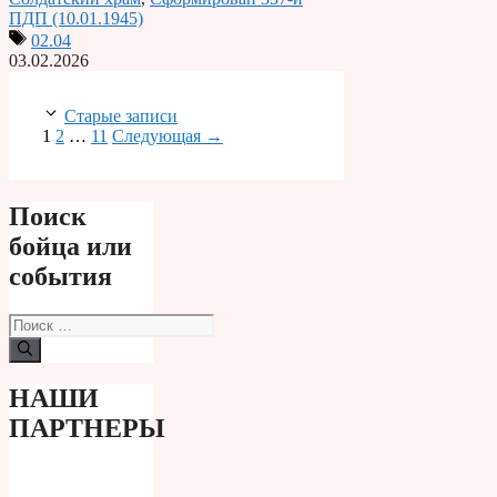
ПДП (10.01.1945)
02.04
03.02.2026
Старые записи
Страница
Страница
Страница
1
2
…
11
Следующая
→
Поиск
бойца или
события
Поиск:
НАШИ
ПАРТНЕРЫ