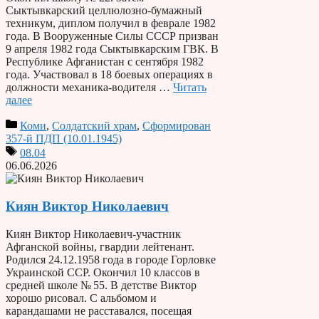
Сыктывкарский целлюлозно-бумажный
техникум, диплом получил в феврале 1982
года. В Вооруженные Силы СССР призван
9 апреля 1982 года Сыктывкарским ГВК. В
Республике Афганистан с сентября 1982
года. Участвовал в 18 боевых операциях в
должности механика-водителя …
Читать
далее
Коми
,
Солдатский храм
,
Сформирован
357-й ПДП (10.01.1945)
08.04
06.06.2026
Киян Виктор Николаевич
Киян Виктор Николаевич-участник
Афганской войны, гвардии лейтенант.
Родился 24.12.1958 года в городе Горловке
Украинской ССР. Окончил 10 классов в
средней школе № 55. В детстве Виктор
хорошо рисовал. С альбомом и
карандашами не расставался, посещая