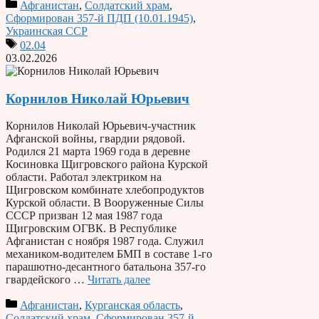
Афганистан
,
Солдатский храм
,
Сформирован 357-й ПДП (10.01.1945)
,
Украинская ССР
02.04
03.02.2026
Корнилов Николай Юрьевич
Корнилов Николай Юрьевич-участник
Афганской войны, гвардии рядовой.
Родился 21 марта 1969 года в деревне
Косиновка Щигровского района Курской
области. Работал электриком на
Щигровском комбинате хлебопродуктов
Курской области. В Вооруженные Силы
СССР призван 12 мая 1987 года
Щигровским ОГВК. В Республике
Афганистан с ноября 1987 года. Служил
механиком-водителем БМП в составе 1-го
парашютно-десантного батальона 357-го
гвардейского …
Читать далее
Афганистан
,
Курганская область
,
Солдатский храм
,
Сформирован 357-й