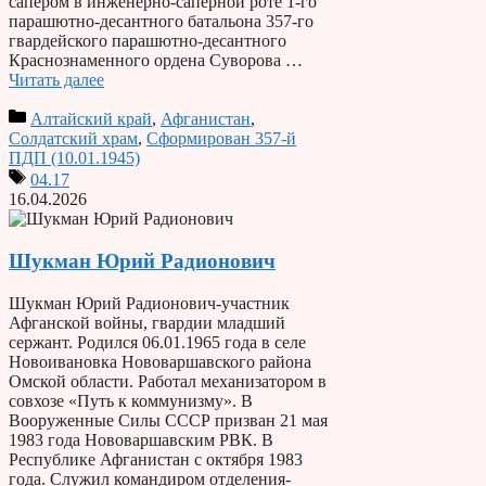
сапером в инженерно-саперной роте 1-го
парашютно-десантного батальона 357-го
гвардейского парашютно-десантного
Краснознаменного ордена Суворова …
Читать далее
Алтайский край
,
Афганистан
,
Солдатский храм
,
Сформирован 357-й
ПДП (10.01.1945)
04.17
16.04.2026
Шукман Юрий Радионович
Шукман Юрий Радионович-участник
Афганской войны, гвардии младший
сержант. Родился 06.01.1965 года в селе
Новоивановка Нововаршавского района
Омской области. Работал механизатором в
совхозе «Путь к коммунизму». В
Вооруженные Силы СССР призван 21 мая
1983 года Нововаршавским РВК. В
Республике Афганистан с октября 1983
года. Служил командиром отделения-