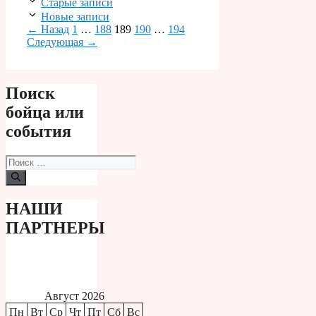
Старые записи
Новые записи
Страница
Страница
Страница
Страница
Страница
←
Назад
1
…
188
189
190
…
194
Следующая
→
Поиск
бойца или
события
Поиск:
НАШИ
ПАРТНЕРЫ
Август 2026
Пн
Вт
Ср
Чт
Пт
Сб
Вс