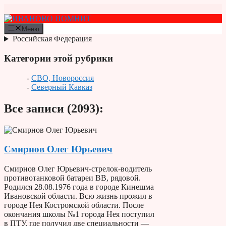
Перейти
к
содержимому
Меню
Российская Федерация
Категории этой рубрики
-
СВО, Новороссия
-
Северный Кавказ
Все записи (2093):
Смирнов Олег Юрьевич
Смирнов Олег Юрьевич-стрелок-водитель
противотанковой батареи ВВ, рядовой.
Родился 28.08.1976 года в городе Кинешма
Ивановской области. Всю жизнь прожил в
городе Нея Костромской области. После
окончания школы №1 города Нея поступил
в ПТУ, где получил две специальности —