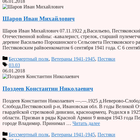
06.01.2018
Шаров Иван Михайлович
Шаров Иван Михайлович 07.11.1922 д.Васильево, Пестяковский
Отечественной войны: -кавалерист, стрелок, старший пулеметч
деревне Васильево Порошинского Сельсовета Пестяковского р
Пестяковским райвоенкоматом 6 сентября 1941 года. С 6 сент
Бессмертный полк
,
Ветераны 1941-1945
,
Пестяки
03.03
06.01.2018
Поздеев Константин Николаевич
Поздеев Константин Николаевич —.—.1925 д.Неверово-Слобода,
Слобода,Пестяковский р-н, Ивановская обл. В годы Великой От
гвардейской стрелковой дивизии, красноармеец. Родился в 192
области. Призван в ряды Красной Армии 9 января 1943 года П
городе Владимир. Принимал …
Читать далее
Бессмертный полк
,
Ветераны 1941-1945
,
Пестяки