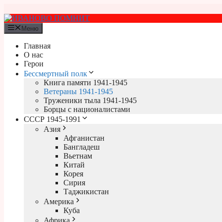
Перейти
к
содержимому
Меню
Главная
О нас
Герои
Бессмертный полк
Книга памяти 1941-1945
Ветераны 1941-1945
Труженики тыла 1941-1945
Борцы с националистами
СССР 1945-1991
Азия
Афганистан
Бангладеш
Вьетнам
Китай
Корея
Сирия
Таджикистан
Америка
Куба
Африка