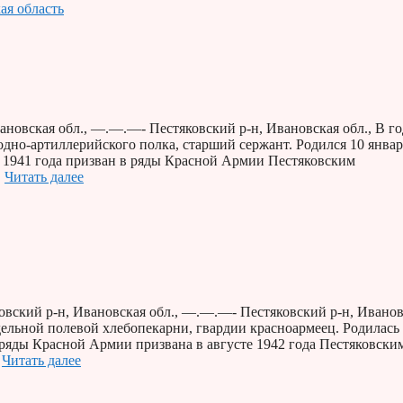
ая область
ановская обл., —.—.—- Пестяковский р-н, Ивановская обл., В г
дно-артиллерийского полка, старший сержант. Родился 10 январ
я 1941 года призван в ряды Красной Армии Пестяковским
…
Читать далее
вский р-н, Ивановская обл., —.—.—- Пестяковский р-н, Иванов
дельной полевой хлебопекарни, гвардии красноармеец. Родилась
 ряды Красной Армии призвана в августе 1942 года Пестяковски
…
Читать далее