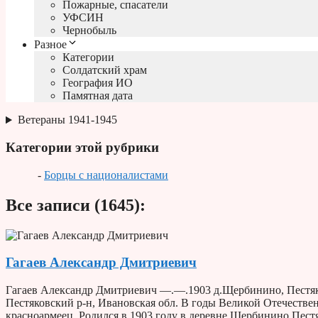
Пожарные, спасатели
УФСИН
Чернобыль
Разное
Категории
Солдатский храм
География ИО
Памятная дата
Ветераны 1941-1945
Категории этой рубрики
-
Борцы с националистами
Все записи (1645):
Гагаев Александр Дмитриевич
Гагаев Александр Дмитриевич —.—.1903 д.Щербинино, Пестяк
Пестяковский р-н, Ивановская обл. В годы Великой Отечествен
красноармеец. Родился в 1903 году в деревне Щербинино Пест