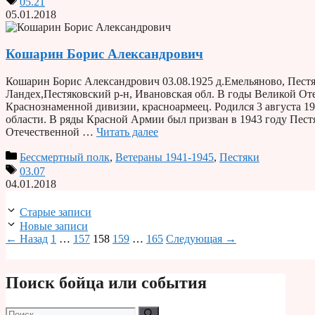
05.21
05.01.2018
Кошарин Борис Александрович
Кошарин Борис Александрович 03.08.1925 д.Емельяново, Пестя
Ландех,Пестяковский р-н, Ивановская обл. В годы Великой От
Краснознаменной дивизии, красноармеец. Родился 3 августа 1
области. В ряды Красной Армии был призван в 1943 году Пес
Отечественной …
Читать далее
Бессмертный полк
,
Ветераны 1941-1945
,
Пестяки
03.07
04.01.2018
Старые записи
Новые записи
Страница
Страница
Страница
Страница
Страница
←
Назад
1
…
157
158
159
…
165
Следующая
→
Поиск бойца или события
Поиск: