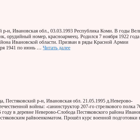
 р-н, Ивановская обл., 03.03.1993 Республика Коми. В годы Ве
ик, орудийный номер, красноармеец. Родился 7 ноября 1922 года
айона Ивановской области. Призван в ряды Красной Армии
ября 1941 по июнь …
Читать далее
 Пестяковский р-н, Ивановская обл. 21.05.1995 д.Неверово-
ечественной войны: -санинструктор 207-го стрелкового полка 7
5 году в деревне Неверово-Слобода Пестяковского района Ивано
естяковским райвоенкоматом. Прошёл курс военной подготовки 