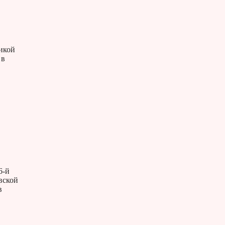
ликой
 в
6-й
вской
в