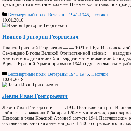
трактористом в местном колхозе. В семье воспитывались трое 
Бессмертный полк
,
Ветераны 1941-1945
,
Пестяки
10.01.2018
Иванов Григорий Георгиевич
Иванов Григорий Георгиевич —.—.1921 г. Шуя, Ивановская обл.
Семенцево В годы Великой Отечественной войны: — наводчик 
миномётного дивизиона 5-й гвардейской минометной бригады, 
В ряды Красной Армии призван в 1941 году Пестяковским ра
Бессмертный полк
,
Ветераны 1941-1945
,
Пестяки
10.01.2018
Левин Иван Григорьевич
Левин Иван Григорьевич —.—.1912 Пестяковский р-н, Ивановск
войны: — заряжающий батареи 120-мм минометов, красноармеец
Призван в ряды Красной Армии 9 августа 1941 Пестяковским ра
составе отдельной химической роты 1780-го стрелкового пол