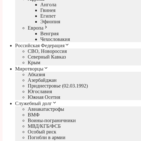
Ангола
Гвинея
Египет
Эфиопия
Европа
Венгрия
Чехословакия
Российская Федерация
СВО, Новороссия
Северный Кавказ
Крым
Миротворцы
Абхазия
Азербайджан
Приднестровье (02.03.1992)
Югославия
Южная Осетия
Служебный долг
Авиакатастрофы
ВМФ
Воины-пограничники
МВД/КГБ/ФСБ
Особый риск
Погибли в армии