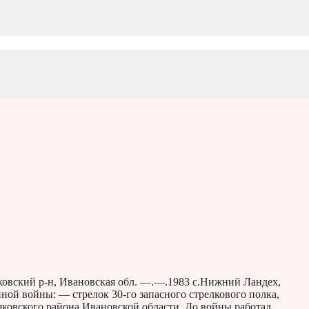
овский р-н, Ивановская обл. —.—.1983 с.Нижний Ландех,
ной войны: — стрелок 30-го запасного стрелкового полка,
яковского района Ивановской области. До войны работал