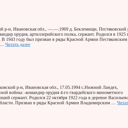
 р-н, Ивановская обл., —.—.1969 д. Беклемищи, Пестяковский 
ндир орудия, артиллерийского полка, сержант. Родился в 1925 
. В 1943 году был призван в ряды Красной Армии Пестяковским
й …
Читать далее
овский р-н, Ивановская обл., 17.05.1994 с.Нижний Ландех,
нной войны: -командир орудия 4-го гвардейского минометного
ший сержант. Родился 22 октября 1922 года в деревне Васильев
 области. Призван в ряды Красной Армии Владимирским …
Чита