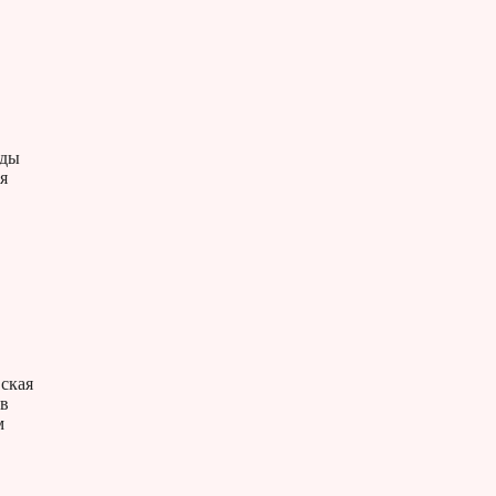
оды
я
ская
 в
м