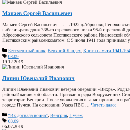
Манаев Сергей Васильевич
Манаев Сергей Васильевич —.—.1922 д.Абросово,Пестяковский
гибели: -разведчик 338-го стрелкового полка 96-й стрелковой 
Абросовского сельсовета Пестяковского района Ивановской об
Пестяковским райвоенкоматом. С 5 июля 1941 года принимал 
Бессмертный полк
,
Верхний Ландех
,
Книга памяти 1941-19
03.09
19.12.2019
Липин Ювеналий Иванович
Липин Ювеналий Иванович-ветеран операции «Вихрь». Родился
районаИвановской области. Призван в ряды Вооруженных Сил 
территории Венгрии. После увольнения в запас проживал и ра
городе Пучеж. На основании Указа ПВС …
Читать далее
"Их догнала война"
,
Венгрия
,
Пучеж
03.09
06.07.2019