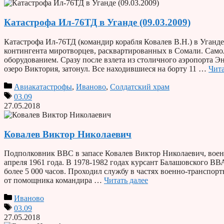
Катастрофа Ил-76ТД в Уганде (09.03.2009)
Катастрофа Ил-76ТД (командир корабля Ковалев В.Н.) в Уганд
контингента миротворцев, расквартированных в Сомали. Само
оборудованием. Сразу после взлета из столичного аэропорта Эн
озеро Виктория, затонул. Все находившиеся на борту 11 …
Чита
Авиакатастрофы
,
Иваново
,
Солдатский храм
03.09
27.05.2018
Ковалев Виктор Николаевич
Подполковник ВВС в запасе Ковалев Виктор Николаевич, воен
апреля 1961 года. В 1978-1982 годах курсант Балашовского ВВ
более 5 000 часов. Проходил службу в частях военно-трансп
от помощника командира …
Читать далее
Иваново
03.09
27.05.2018