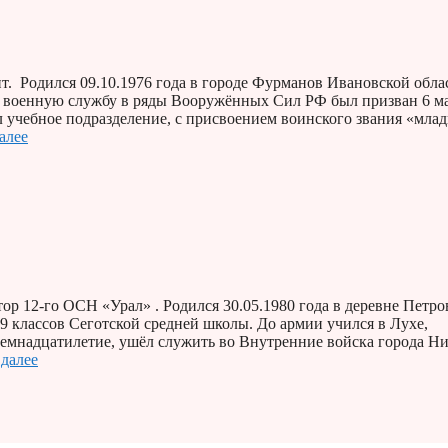
т. Родился 09.10.1976 года в городе Фурманов Ивановской обла
а военную службу в ряды Вооружённых Сил РФ был призван 6 м
 учебное подразделение, с присвоением воинского звания «мла
алее
р 12-го ОСН «Урал» . Родился 30.05.1980 года в деревне Петро
9 классов Сеготской средней школы. До армии учился в Лухе,
осемнадцатилетие, ушёл служить во Внутренние войска города 
 далее