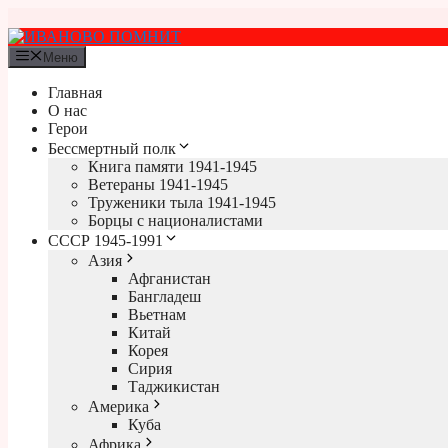
Перейти
к
содержимому
Меню
Главная
О нас
Герои
Бессмертный полк
Книга памяти 1941-1945
Ветераны 1941-1945
Труженики тыла 1941-1945
Борцы с националистами
СССР 1945-1991
Азия
Афганистан
Бангладеш
Вьетнам
Китай
Корея
Сирия
Таджикистан
Америка
Куба
Африка