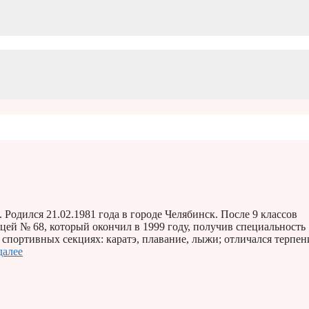
одился 21.02.1981 года в городе Челябинск. После 9 классов
й № 68, который окончил в 1999 году, получив специаль­ность
 спортивных секциях: каратэ, плавание, лыжи; отличался терпен
далее