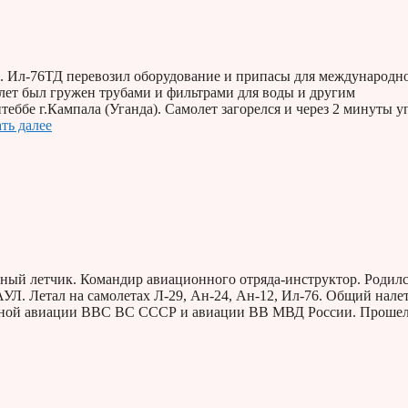
е. Ил-76ТД перевозил оборудование и припасы для международн
лет был гружен трубами и фильтрами для воды и другим
теббе г.Кампала (Уганда). Самолет загорелся и через 2 минуты у
ть далее
ный летчик. Командир авиационного отряда-инструктор. Родилс
АУЛ. Летал на самолетах Л-29, Ан-24, Ан-12, Ил-76. Общий нале
ортной авиации ВВС ВС СССР и авиации ВВ МВД России. Прошел