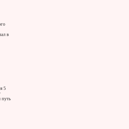
ого
пал в
я 5
т
 путь