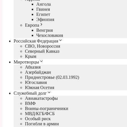
Ангола
Гвинея
Египет
Эфиопия
Европа
Венгрия
Чехословакия
Российская Федерация
СВО, Новороссия
Северный Кавказ
Крым
Миротворцы
Абхазия
Азербайджан
Приднестровье (02.03.1992)
Югославия
Южная Осетия
Служебный долг
Авиакатастрофы
ВМФ
Воины-пограничники
МВД/КГБ/ФСБ
Особый риск
Погибли в армии