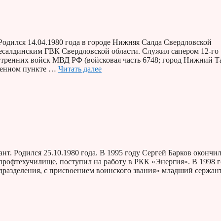
одился 14.04.1980 года в городе Нижняя Салда Свердловской
несалдинским ГВК Свердловской области. Служил сапером 12-го
утренних войск МВД РФ (войсковая часть 6748; город Нижний Та
еленном пункте …
Читать далее
т. Родился 25.10.1980 года. В 1995 году Сергей Барков окончи
профтехучилище, поступил на работу в РКК «Энергия». В 1998 
дразделения, с присвоением воинского звания» младший сержант