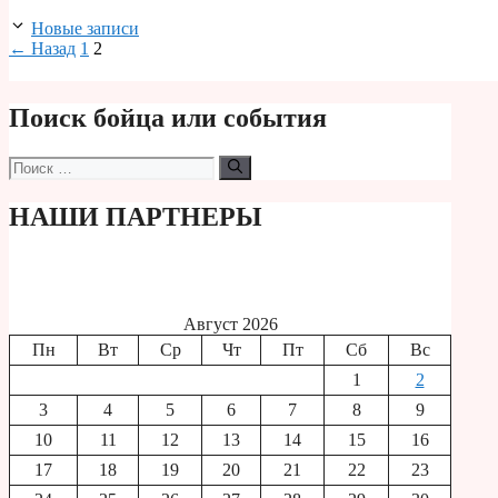
Новые записи
Страница
Страница
←
Назад
1
2
Поиск бойца или события
Поиск:
НАШИ ПАРТНЕРЫ
Август 2026
Пн
Вт
Ср
Чт
Пт
Сб
Вс
1
2
3
4
5
6
7
8
9
10
11
12
13
14
15
16
17
18
19
20
21
22
23