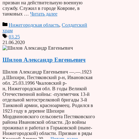
призван на действительную военную
службу. Служил в городе Коврове, в
танковых …
Читать далее
Нижегородская область
,
Солдатский
храм
03.25
21.06.2020
Шилов Александр Евгеньевич
Шилов Александр Евгеньевич —.—.1923
д.Шихири, Пестяковский р-н, Ивановская
обл. 25.03.1996 Чкаловский р-
н, Нижегородская обл. В годы Великой
Отечественной войны: -пулеметчик 13-й
отдельной мотострелковой бригады 3-й
Танковой армии, красноармеец. Родился в
1923 году в деревне Шихири
Мордвиновского сельсовета Пестяковского
района Ивановской области. До войны
проживал и работал в Горьковской (ныне-
Нижегородской) области. Призван в ряды
Красной Армии 29 …
Читать далее