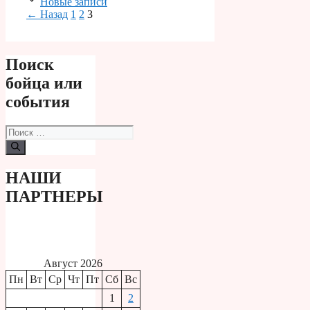
Новые записи
Страница
Страница
Страница
←
Назад
1
2
3
Поиск
бойца или
события
Поиск:
НАШИ
ПАРТНЕРЫ
Август 2026
Пн
Вт
Ср
Чт
Пт
Сб
Вс
1
2