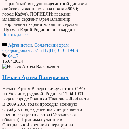
гвардейской воздушно-десантной дивизии
(войсковая часть полевая почта 48059;
город Кабул). ПОГИБЛИ: гвардии
младший сержант Орёл Владимир
Георгиевич гвардии младший сержант
Шукман Юрий Родионович гвардии …
Читать далее
Афганистан
,
Солдатский храм
,
Сформирован 357-й ПДП (10.01.1945)
04.17
16.04.2024
Нечаев Артем Валерьевич
Нечаев Артем Валерьевич-участник СВО
на Украине, рядовой. Родился 17.04.1991
года в городе Родники Ивановской области
В 2009-2010 годах проходил военную
службу в подразделениях Специального
военного строительства (Московская
области). Принимал участие в
Специальной военной операции на