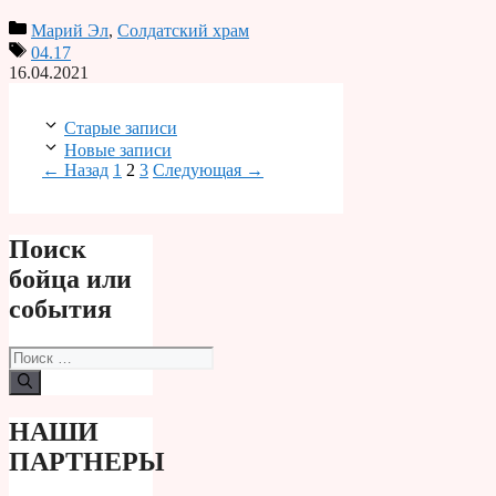
Марий Эл
,
Солдатский храм
04.17
16.04.2021
Старые записи
Новые записи
Страница
Страница
Страница
←
Назад
1
2
3
Следующая
→
Поиск
бойца или
события
Поиск:
НАШИ
ПАРТНЕРЫ