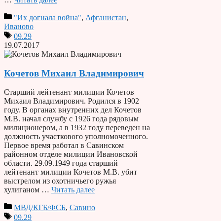
"Их догнала война"
,
Афганистан
,
Иваново
09.29
19.07.2017
Кочетов Михаил Владимирович
Старший лейтенант милиции Кочетов
Михаил Владимирович. Родился в 1902
году. В органах внутренних дел Кочетов
М.В. начал службу с 1926 года рядовым
милиционером, а в 1932 году переведен на
должность участкового уполномоченного.
Первое время работал в Савинском
районном отделе милиции Ивановской
области. 29.09.1949 года старший
лейтенант милиции Кочетов М.В. убит
выстрелом из охотничьего ружья
хулиганом …
Читать далее
МВД/КГБ/ФСБ
,
Савино
09.29