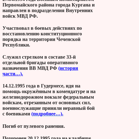
Первомайского района города Кургана и
направлен в подразделения Внутренних
войск МВД РФ.
Участвовал в боевых действиях по
восстановлению конституционного
порядка на территории Чеченской
Республики.
Служил стрелком в составе 33-й
отдельной бригады оперативного
назначения ВВ МВД РФ
(история
части…).
14.12.1995 года в Гудермесе, идя на
помощь окружённым в комендатуре и на
железнодорожном вокзале федеральным
войскам, отрезанным от основных сил,
военнослужащие приняли неравный бой
с боевиками
(подробнее…).
Погиб от пулевого ранения.
Похоронен 20.12.1995 года на кладбище