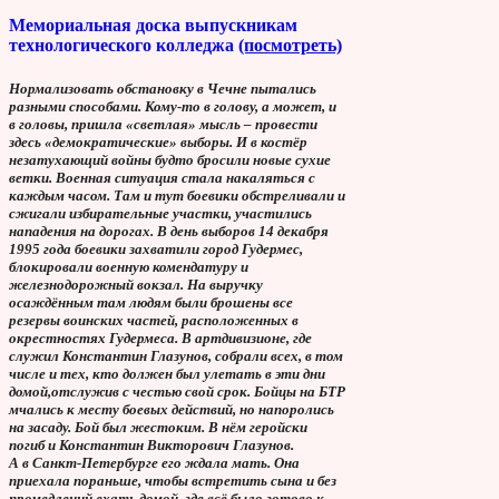
Мемориальная доска выпускникам
технологического колледжа
(посмотреть)
Нормализовать обстановку в Чечне пытались
разными способами. Кому-то в голову, а может, и
в головы, пришла «светлая» мысль – провести
здесь «демократические» выборы. И в костёр
незатухающий войны будто бросили новые сухие
ветки. Военная ситуация стала накаляться с
каждым часом. Там и тут боевики обстреливали и
сжигали избирательные участки, участились
нападения на дорогах. В день выборов 14 декабря
1995 года боевики захватили город Гудермес,
блокировали военную комендатуру и
железнодорожный вокзал. На выручку
осаждённым там людям были брошены все
резервы воинских частей, расположенных в
окрестностях Гудермеса. В артдивизионе, где
служил Константин Глазунов, собрали всех, в том
числе и тех, кто должен был улетать в эти дни
домой,отслужив с честью свой срок. Бойцы на БТР
мчались к месту боевых действий, но напоролись
на засаду. Бой был жестоким. В нём геройски
погиб и Константин Викторович Глазунов.
А в Санкт-Петербурге его ждала мать. Она
приехала пораньше, чтобы встретить сына и без
промедлений ехать домой, где всё было готово к