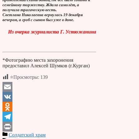
семейному торжеству. Ждала самолёт, а
получила трагическую весть.
Светлана Николаевна вернулась 19 декабря
вечером, а гроб с сыном был уже в доме.
Из очерка журналиста Г. Устюжанина
*Фотографию места захоронения
предоставил Алексей Шумков (г.Курган)
⭐Просмотры:
139
Email
VK
Odnoklassniki
Telegram
Солдатский храм
Print