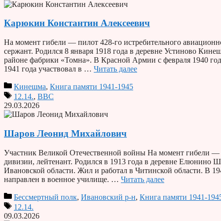
Карюкин Константин Алексеевич
На момент гибели — пилот 428-го истребительного авиационн
сержант. Родился 8 января 1918 года в деревне Устиново Кине
районе фабрики «Томна». В Красной Армии с февраля 1940 год
1941 года участвовал в …
Читать далее
Кинешма
,
Книга памяти 1941-1945
12.14.
,
ВВС
29.03.2026
Шаров Леонид Михайлович
Участник Великой Отечественной войны На момент гибели — к
дивизии, лейтенант. Родился в 1913 года в деревне Елюнино 
Ивановской области. Жил и работал в Читинской области. В 
направлен в военное училище. …
Читать далее
Бессмертный полк
,
Ивановский р-н
,
Книга памяти 1941-194
12.14.
09.03.2026