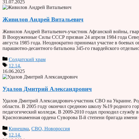
31.07.2025
Живилов Андрей Витальевич
Живилов Андрей Витальевич-участник Афганской войны, гварди
В Вооруженные Силы СССР призван 24 апреля 1984 года Севе
августа 1985 года. Неоднократно принимал участие в боевых 
парашютно-десантного батальона 345-го гвардейского отдель
Солдатский храм
12.14.
16.06.2025
Удалов Дмитрий Александрович
Удалов Дмитрий Александрович-участник СВО на Украине. Род
области. В 2005 году окончил среднюю школу №19 родного го
педагогический колледж. В 2009-2010 годах проходил службу в
Краснознаменная ордена Суворова II-й степени бригада имен
Кинешма
,
СВО, Новороссия
12.14.