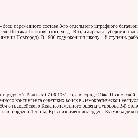
оец переменного состава 3-го отдельного штрафного батальона
в селе Пестяки Гороховецкого уезда Владимирской губернии, ны
ижний Новгород). В 1930 году окончил школу 1-й ступени, рабо
ии рядовой. Родился 07.06.1961 года в городе Южа Ивановской
енного контингента советских войск в Демократической Респуб
350-го гвардейского Краснознаменного ордена Суворова 3-й степ
антной ордена Ленина, Краснознамённой, ордена Кутузова диви