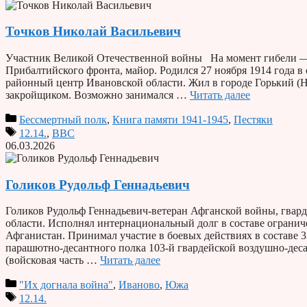
Точков Николай Васильевич
Участник Великой Отечественной войны На момент гибели — б
Прибалтийского фронта, майор. Родился 27 ноября 1914 года 
районный центр Ивановской области. Жил в городе Горький (Н
закройщиком. Возможно занимался …
Читать далее
Бессмертный полк
,
Книга памяти 1941-1945
,
Пестяки
12.14.
,
ВВС
06.03.2026
Голиков Рудольф Геннадьевич
Голиков Рудольф Геннадьевич-ветеран Афганской войны, гвард
области. Исполнял интернациональный долг в составе огранич
Афганистан. Принимал участие в боевых действиях в составе 
парашютно-десантного полка 103-й гвардейской воздушно-дес
(войсковая часть …
Читать далее
"Их догнала война"
,
Иваново
,
Южа
12.14.