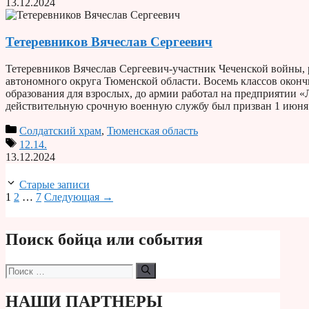
13.12.2024
Тетеревников Вячеслав Сергеевич
Тетеревников Вячеслав Сергеевич-участник Чеченской войны, 
автономного округа Тюменской области. Восемь классов оконч
образования для взрослых, до армии работал на предприятии 
действительную срочную военную службу был призван 1 июня
Солдатский храм
,
Тюменская область
12.14.
13.12.2024
Старые записи
Страница
Страница
Страница
1
2
…
7
Следующая
→
Поиск бойца или события
Поиск:
НАШИ ПАРТНЕРЫ