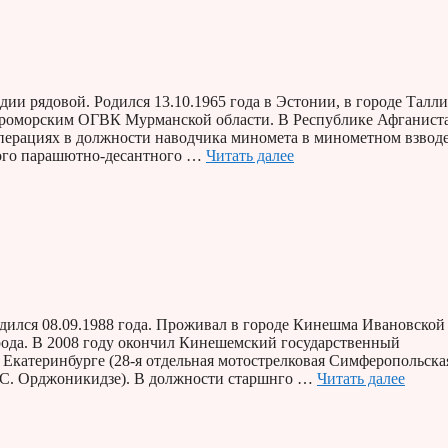
и рядовой. Родился 13.10.1965 года в Эстонии, в городе Талли
роморским ОГВК Мурманской области. В Республике Афганиста
операциях в должности наводчика миномета в минометном взводе
ного парашютно-десантного …
Читать далее
ился 08.09.1988 года. Проживал в городе Кинешма Ивановской
рода. В 2008 году окончил Кинешемский государственный
 Екатеринбурге (28-я отдельная мотострелковая Симферопольска
и С. Орджоникидзе). В должности старшнго …
Читать далее