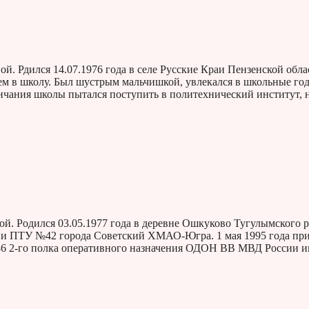
. Рдился 14.07.1976 года в селе Русские Краи Пензенской обла
атем в школу. Был шустрым мальчишкой, увлекался в школьные го
нчания школы пытался поступить в политехнический институт, 
й. Родился 03.05.1977 года в деревне Ошкуково Тугулымского 
4 и ПТУ №42 города Советский ХМАО-Югра. 1 мая 1995 года пр
86 2-го полка оперативного назначения ОДОН ВВ МВД России и