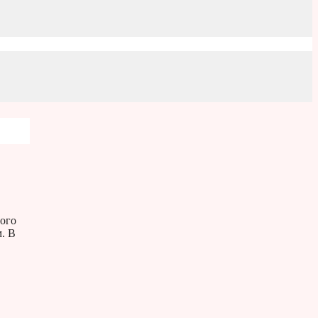
ного
. В