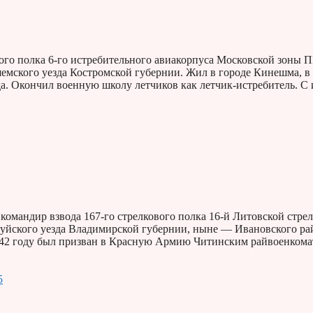
ого полка 6-го истребительного авиакорпуса Московской зоны 
шемского уезда Костромской губернии. Жил в городе Кинешма, в
а. Окончил военную школу летчиков как летчик-истребитель. С
омандир взвода 167-го стрелкового полка 16-й Литовской стре
Шуйского уезда Владимирской губернии, ныне — Ивановского ра
1942 году был призван в Красную Армию Читинским райвоенкома
5