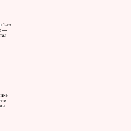
 1-го
не —
тал
лике
ени
зии