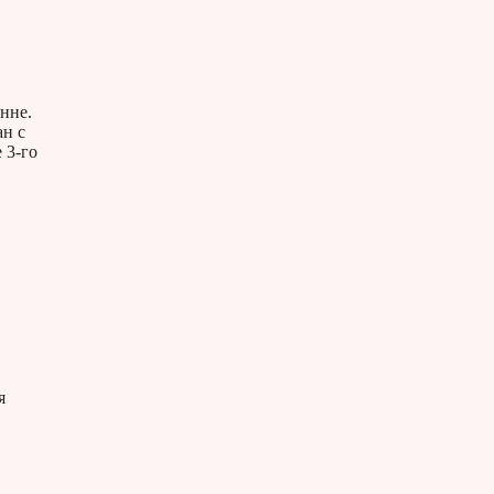
нне.
н с
 3-го
я