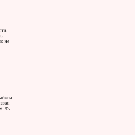
сти.
ды
но не
района
изван
м. Ф.