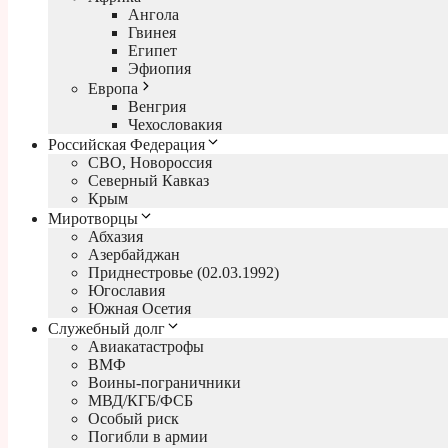
Ангола
Гвинея
Египет
Эфиопия
Европа
Венгрия
Чехословакия
Российская Федерация
СВО, Новороссия
Северный Кавказ
Крым
Миротворцы
Абхазия
Азербайджан
Приднестровье (02.03.1992)
Югославия
Южная Осетия
Служебный долг
Авиакатастрофы
ВМФ
Воины-пограничники
МВД/КГБ/ФСБ
Особый риск
Погибли в армии