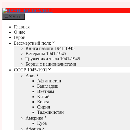
Перейти
к
содержимому
Меню
Главная
О нас
Герои
Бессмертный полк
Книга памяти 1941-1945
Ветераны 1941-1945
Труженики тыла 1941-1945
Борцы с националистами
СССР 1945-1991
Азия
Афганистан
Бангладеш
Вьетнам
Китай
Корея
Сирия
Таджикистан
Америка
Куба
Африка