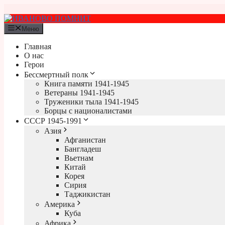
Перейти
к
содержимому
Меню
Главная
О нас
Герои
Бессмертный полк
Книга памяти 1941-1945
Ветераны 1941-1945
Труженики тыла 1941-1945
Борцы с националистами
СССР 1945-1991
Азия
Афганистан
Бангладеш
Вьетнам
Китай
Корея
Сирия
Таджикистан
Америка
Куба
Африка