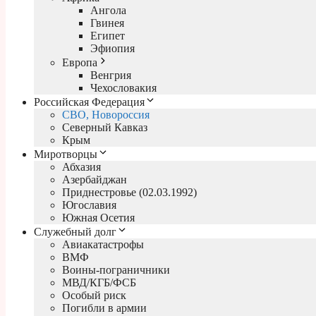
Ангола
Гвинея
Египет
Эфиопия
Европа
Венгрия
Чехословакия
Российская Федерация
СВО, Новороссия
Северный Кавказ
Крым
Миротворцы
Абхазия
Азербайджан
Приднестровье (02.03.1992)
Югославия
Южная Осетия
Служебный долг
Авиакатастрофы
ВМФ
Воины-пограничники
МВД/КГБ/ФСБ
Особый риск
Погибли в армии