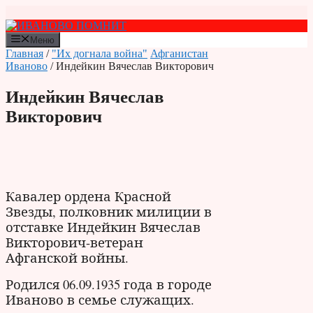
Перейти
к
содержимому
Меню
Главная
/
"Их догнала война"
Афганистан
Иваново
/ Индейкин Вячеслав Викторович
Индейкин Вячеслав
Викторович
Кавалер ордена Красной
Звезды, полковник милиции в
отставке Индейкин Вячеслав
Викторович-ветеран
Афганской войны.
Родился 06.09.1935 года в городе
Иваново в семье служащих.