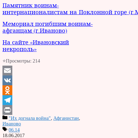
Памятник воинам-
интернационалистам на Поклонной горе (г.
Мемориал погибшим воинам-
афганцам (г.Иваново)
На сайте «Ивановский
некрополь»
⭐Просмотры:
214
Email
VK
Odnoklassniki
Telegram
"Их догнала война"
,
Афганистан
,
Print
Иваново
06.14
18.06.2017