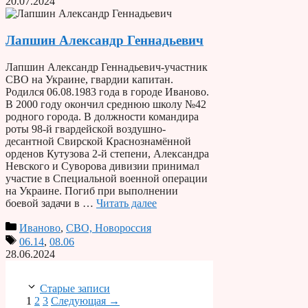
20.07.2024
Лапшин Александр Геннадьевич
Лапшин Александр Геннадьевич-участник
СВО на Украине, гвардии капитан.
Родился 06.08.1983 года в городе Иваново.
В 2000 году окончил среднюю школу №42
родного города. В должности командира
роты 98-й гвардейской воздушно-
десантной Свирской Краснознамённой
орденов Кутузова 2-й степени, Александра
Невского и Суворова дивизии принимал
участие в Специальной военной операции
на Украине. Погиб при выполнении
боевой задачи в …
Читать далее
Иваново
,
СВО, Новороссия
06.14
,
08.06
28.06.2024
Старые записи
Страница
Страница
Страница
1
2
3
Следующая
→