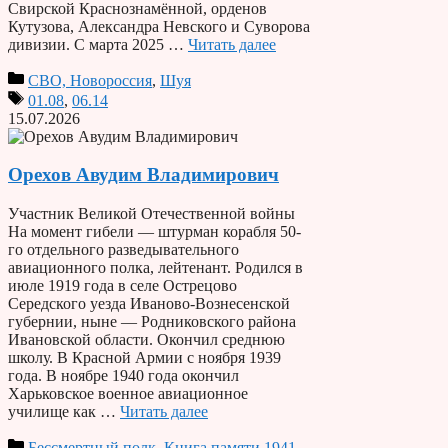
Свирской Краснознамённой, орденов
Кутузова, Александра Невского и Суворова
дивизии. С марта 2025 …
Читать далее
СВО, Новороссия
,
Шуя
01.08
,
06.14
15.07.2026
Орехов Авудим Владимирович
Участник Великой Отечественной войны
На момент гибели — штурман корабля 50-
го отдельного разведывательного
авиационного полка, лейтенант. Родился в
июле 1919 года в селе Острецово
Середского уезда Иваново-Вознесенской
губернии, ныне — Родниковского района
Ивановской области. Окончил среднюю
школу. В Красной Армии с ноября 1939
года. В ноябре 1940 года окончил
Харьковское военное авиационное
училище как …
Читать далее
Бессмертный полк
,
Книга памяти 1941-