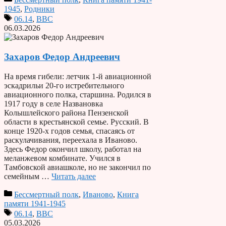
1945
,
Родники
06.14
,
ВВС
06.03.2026
Захаров Федор Андреевич
На время гибели: летчик 1-й авиационной
эскадрильи 20-го истребительного
авиационного полка, старшина. Родился в
1917 году в селе Названовка
Колышлейского района Пензенской
области в крестьянской семье. Русский. В
конце 1920-х годов семья, спасаясь от
раскулачивания, переехала в Иваново.
Здесь Федор окончил школу, работал на
меланжевом комбинате. Учился в
Тамбовской авиашколе, но не закончил по
семейным …
Читать далее
Бессмертный полк
,
Иваново
,
Книга
памяти 1941-1945
06.14
,
ВВС
05.03.2026