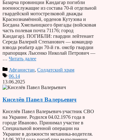
Базарча провинции Кандагар погибли
военнослужащие из состава 70-й отдельной
гвардейской мотострелковой дважды
Краснознамённой, орденов Кутузова и
Богдана Хмельницкого бригады (войсковая
часть полевая почта 71176; город
Кандагар). ПОГИБЛИ: гвардии лейтенант
Середа Валерий Степанович — командир
взвода реабатр адн 70-й гв. омсбр гвардии
прапорщик Лысенко Николай Петрович —
…
Читать далее
Афганистан
,
Солдатский храм
06.14
13.06.2025
Киселёв Павел Валерьевич
Киселёв Павел Валерьевич-участник СВО
на Украине. Родился 04.02.1976 года в
городе Иваново. Принимал участие в
Специальной военной операции на
Украине в должности механика-водителя.
14.06.2024 года погиб при выполнении