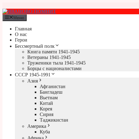
Перейти
к
содержимому
Меню
Главная
О нас
Герои
Бессмертный полк
Книга памяти 1941-1945
Ветераны 1941-1945
Труженики тыла 1941-1945
Борцы с националистами
СССР 1945-1991
Азия
Афганистан
Бангладеш
Вьетнам
Китай
Корея
Сирия
Таджикистан
Америка
Куба
Африка