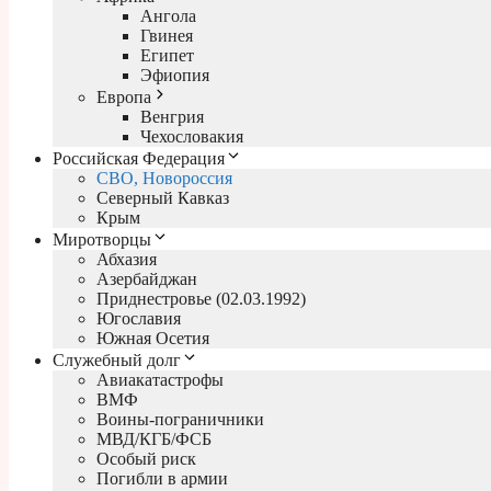
Ангола
Гвинея
Египет
Эфиопия
Европа
Венгрия
Чехословакия
Российская Федерация
СВО, Новороссия
Северный Кавказ
Крым
Миротворцы
Абхазия
Азербайджан
Приднестровье (02.03.1992)
Югославия
Южная Осетия
Служебный долг
Авиакатастрофы
ВМФ
Воины-пограничники
МВД/КГБ/ФСБ
Особый риск
Погибли в армии