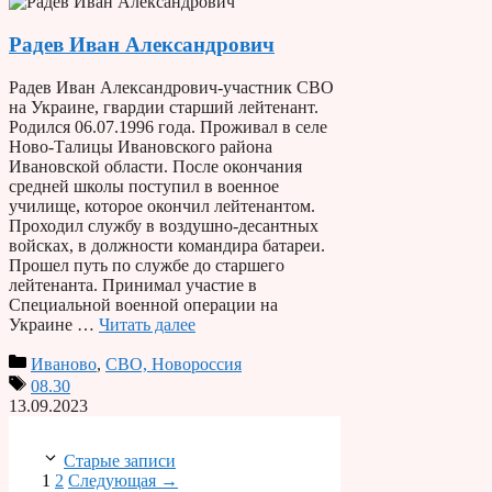
Радев Иван Александрович
Радев Иван Александрович-участник СВО
на Украине, гвардии старший лейтенант.
Родился 06.07.1996 года. Проживал в селе
Ново-Талицы Ивановского района
Ивановской области. После окончания
средней школы поступил в военное
училище, которое окончил лейтенантом.
Проходил службу в воздушно-десантных
войсках, в должности командира батареи.
Прошел путь по службе до старшего
лейтенанта. Принимал участие в
Специальной военной операции на
Украине …
Читать далее
Иваново
,
СВО, Новороссия
08.30
13.09.2023
Старые записи
Страница
Страница
1
2
Следующая
→