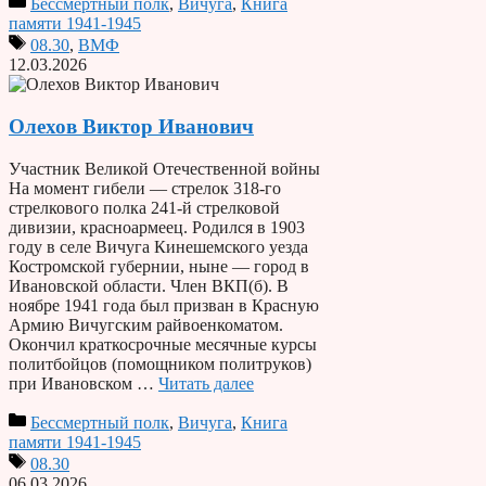
Бессмертный полк
,
Вичуга
,
Книга
памяти 1941-1945
08.30
,
ВМФ
12.03.2026
Олехов Виктор Иванович
Участник Великой Отечественной войны
На момент гибели — стрелок 318-го
стрелкового полка 241-й стрелковой
дивизии, красноармеец. Родился в 1903
году в селе Вичуга Кинешемского уезда
Костромской губернии, ныне — город в
Ивановской области. Член ВКП(б). В
ноябре 1941 года был призван в Красную
Армию Вичугским райвоенкоматом.
Окончил краткосрочные месячные курсы
политбойцов (помощником политруков)
при Ивановском …
Читать далее
Бессмертный полк
,
Вичуга
,
Книга
памяти 1941-1945
08.30
06.03.2026