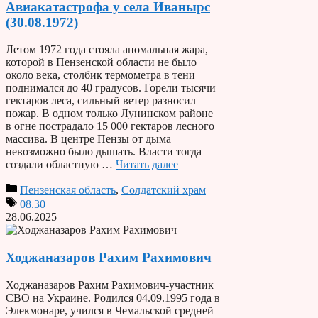
Авиакатастрофа у села Иванырс
(30.08.1972)
Летом 1972 года стояла аномальная жара,
которой в Пензенской области не было
около века, столбик термометра в тени
поднимался до 40 градусов. Горели тысячи
гектаров леса, сильный ветер разносил
пожар. В одном только Лунинском районе
в огне пострадало 15 000 гектаров лесного
массива. В центре Пензы от дыма
невозможно было дышать. Власти тогда
создали областную …
Читать далее
Пензенская область
,
Солдатский храм
08.30
28.06.2025
Ходжаназаров Рахим Рахимович
Ходжаназаров Рахим Рахимович-участник
СВО на Украине. Родился 04.09.1995 года в
Элекмонаре, учился в Чемальской средней