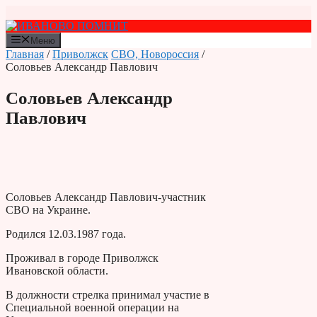
Перейти
к
содержимому
Меню
Главная
/
Приволжск
СВО, Новороссия
/
Соловьев Александр Павлович
Соловьев Александр
Павлович
Соловьев Александр Павлович-участник
СВО на Украине.
Родился 12.03.1987 года.
Проживал в городе Приволжск
Ивановской области.
В должности стрелка принимал участие в
Специальной военной операции на